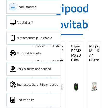
Digipood
Soodustooted
soovitab
Arvutid ja IT
Nutiseadmed ja Telefonid
Koormarihm
ESPERANZA
Esperanza
Koopiapabe
10m
EZA106
EGM209G
MultiOffice
Printerid & kontor
(9,5+0,5m)
-
MX209
A4
ERGO
Laetavad
Claw
80g/m2,
Pikk
patareid
Optiline
500
pinguti,
Ni-
Mänguri
lehte
Võrk & turvalahendused
Sinine
MH
Hiir
3Re
1tk
AA
(kogus
2600MAH
5
Teenused, Garantiilaiendused
4 tk
pakki)
Kodutehnika