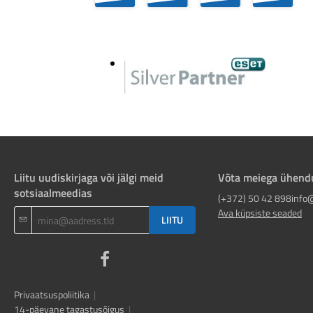
Liitu uudiskirjaga või jälgi meid
Võta meiega ühend
sotsiaalmeedias
(+372) 50 42 898
info
Ava küpsiste seaded
LIITU
Privaatsuspoliitika
|
14-päevane tagastusõigus
|