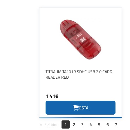
TITNAUM TA101R SDHC USB 2.0 CARD
READER RED
1.41€
OSTA
Eelmine
1
2
3
4
5
6
7