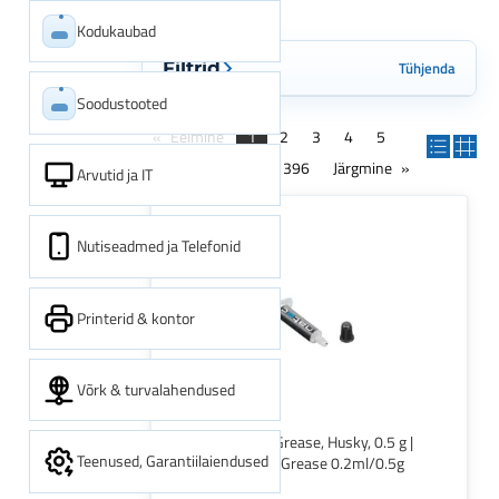
Kodukaubad
Tühjenda
Filtrid
Soodustooted
Eelmine
1
2
3
4
5
6
7
8
...
396
Järgmine
Arvutid ja IT
Nutiseadmed ja Telefonid
Printerid & kontor
Võrk & turvalahendused
Natec Thermal Grease, Husky, 0.5 g |
Teenused, Garantiilaiendused
Natec | Thermal Grease 0.2ml/0.5g