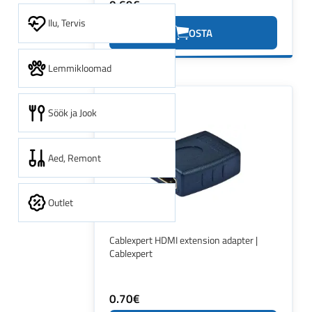
0.69€
Ilu, Tervis
OSTA
Lemmikloomad
Söök ja Jook
Aed, Remont
Outlet
Cablexpert HDMI extension adapter |
Cablexpert
0.70€