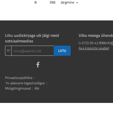
8
...
396
Järgmine
Liitu uudiskirjaga või jälgi meid
Võta meiega ühend
sotsiaalmeedias
(+372) 50 42 898
info
Ava küpsiste seaded
LIITU
Privaatsuspoliitika
|
14-päevane tagastusõigus
|
Müügitingimused
|
Abi