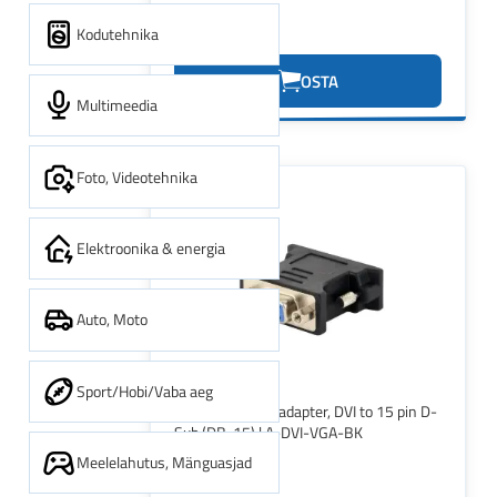
Kodutehnika
0.56€
OSTA
Multimeedia
Foto, Videotehnika
Elektroonika & energia
Auto, Moto
Sport/Hobi/Vaba aeg
Gembird | Video adapter, DVI to 15 pin D-
Sub (DB-15) | A-DVI-VGA-BK
Meelelahutus, Mänguasjad