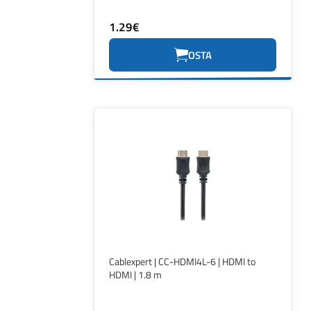
1.29€
OSTA
Cablexpert | CC-HDMI4L-6 | HDMI to
HDMI | 1.8 m