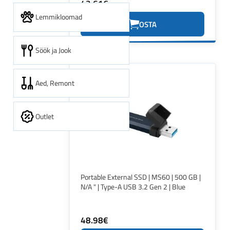
43.61€
Lemmikloomad
OSTA
Söök ja Jook
Aed, Remont
Outlet
Portable External SSD | MS60 | 500 GB |
N/A " | Type-A USB 3.2 Gen 2 | Blue
48.98€