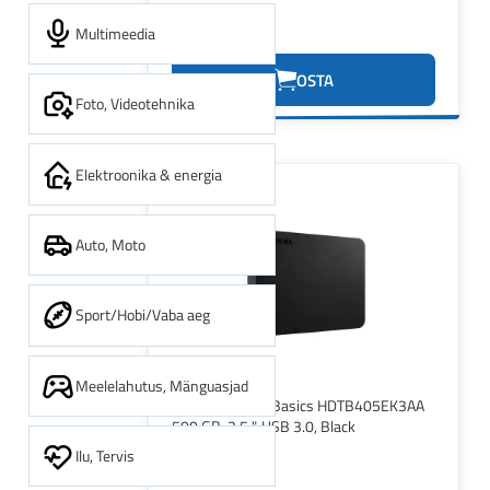
Multimeedia
36.73€
OSTA
Foto, Videotehnika
Elektroonika & energia
Auto, Moto
Sport/Hobi/Vaba aeg
Meelelahutus, Mänguasjad
Toshiba Canvio Basics HDTB405EK3AA
500 GB, 2.5 ", USB 3.0, Black
Ilu, Tervis