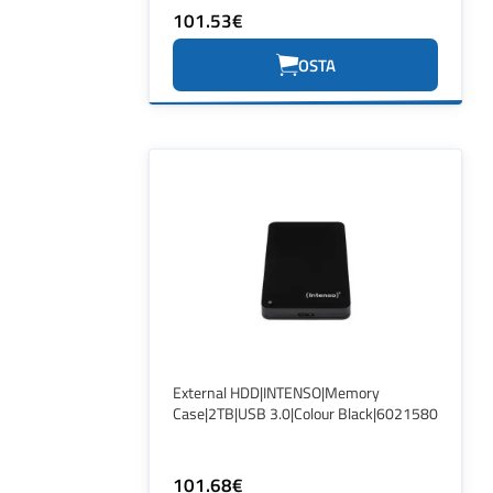
101.53€
OSTA
External HDD|INTENSO|Memory
Case|2TB|USB 3.0|Colour Black|6021580
101.68€