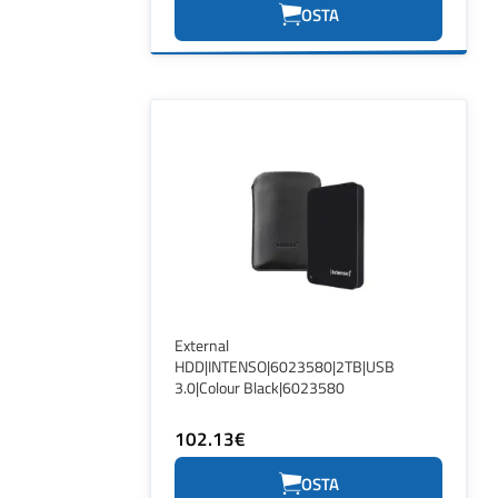
OSTA
External
HDD|INTENSO|6023580|2TB|USB
3.0|Colour Black|6023580
102.13€
OSTA