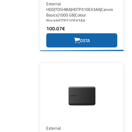
External
HDD|TOSHIBA|HDTP310EK3AA|Canvio
Basics|1000 GB|Colour
Black|HDTP310EK3AA
100.07€
OSTA
External