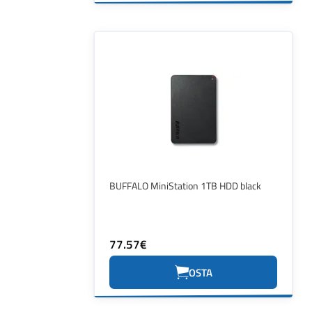
BUFFALO MiniStation 1TB HDD black
77.57€
OSTA