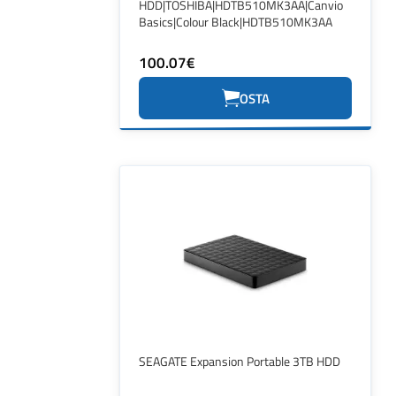
HDD|TOSHIBA|HDTB510MK3AA|Canvio
Basics|Colour Black|HDTB510MK3AA
100.07€
OSTA
SEAGATE Expansion Portable 3TB HDD