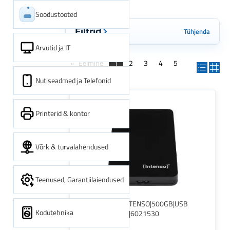
Soodustooted
Tühjenda
Filtrid
Arvutid ja IT
Eelmine
1
2
3
4
5
6
Järgmine
Nutiseadmed ja Telefonid
Printerid & kontor
Võrk & turvalahendused
Teenused, Garantiilaiendused
External HDD|INTENSO|500GB|USB
Kodutehnika
3.0|Colour Black|6021530