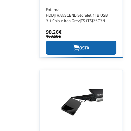
External
HDD|TRANSCEND|StoreJet|1TB|USB
3.1|Colour Iron Grey|TS1TSJ25C3N
98.26€
163.58€
OSTA