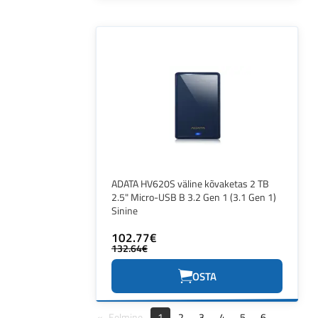
ADATA HV620S väline kõvaketas 2 TB
2.5" Micro-USB B 3.2 Gen 1 (3.1 Gen 1)
Sinine
102.77€
132.64€
OSTA
Eelmine
1
2
3
4
5
6