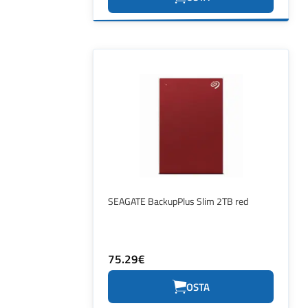
SEAGATE BackupPlus Slim 2TB red
75.29€
OSTA