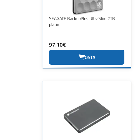
SEAGATE BackupPlus UltraSlim 2TB
platin.
97.10€
OSTA