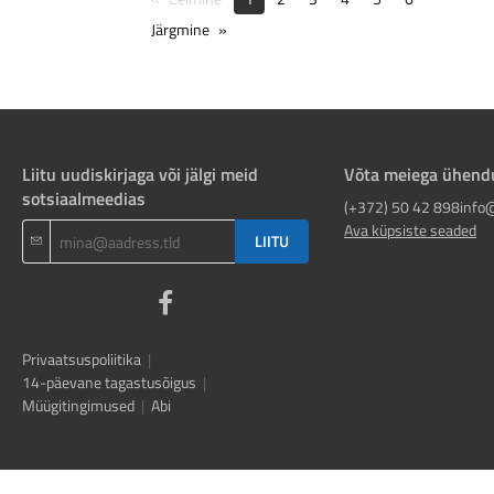
Järgmine
Liitu uudiskirjaga või jälgi meid
Võta meiega ühend
sotsiaalmeedias
(+372) 50 42 898
info
Ava küpsiste seaded
LIITU
Privaatsuspoliitika
|
14-päevane tagastusõigus
|
Müügitingimused
|
Abi