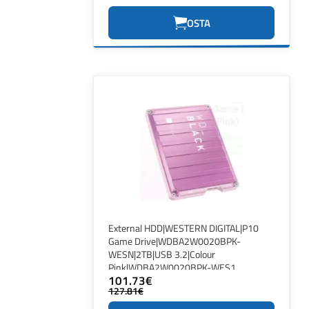
OSTA
External HDD|WESTERN DIGITAL|P10
Game Drive|WDBA2W0020BPK-
WESN|2TB|USB 3.2|Colour
Pink|WDBA2W0020BPK-WES1
101.73€
127.81€