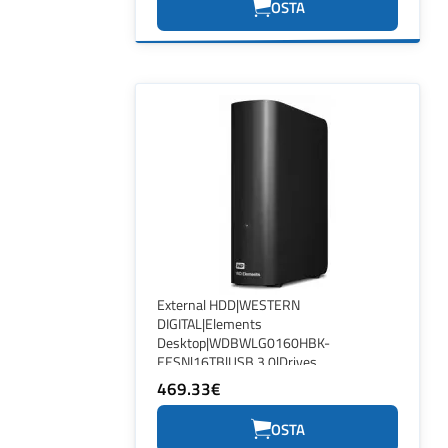
OSTA
External HDD|WESTERN
DIGITAL|Elements
Desktop|WDBWLG0160HBK-
EESN|16TB|USB 3.0|Drives
1|Black|WDBWLG0160HBK-EESN
469.33€
OSTA