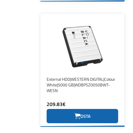
External HDD|WESTERN DIGITAL|Colour
White|5000 GB|WDBPSZ0050BWT-
WESN
209.83€
OSTA