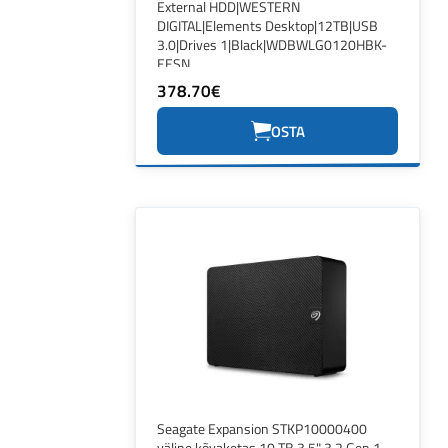
External HDD|WESTERN
DIGITAL|Elements Desktop|12TB|USB
3.0|Drives 1|Black|WDBWLG0120HBK-
EESN
378.70€
OSTA
Seagate Expansion STKP10000400
väline kõvaketas 10 TB 3.5" 3.2 Gen 1