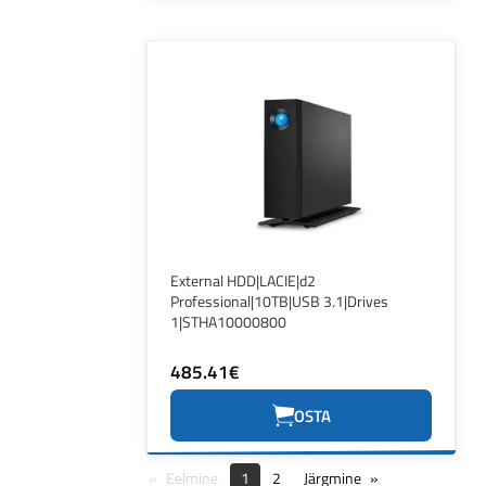
External HDD|LACIE|d2
Professional|10TB|USB 3.1|Drives
1|STHA10000800
485.41€
OSTA
Eelmine
1
2
Järgmine