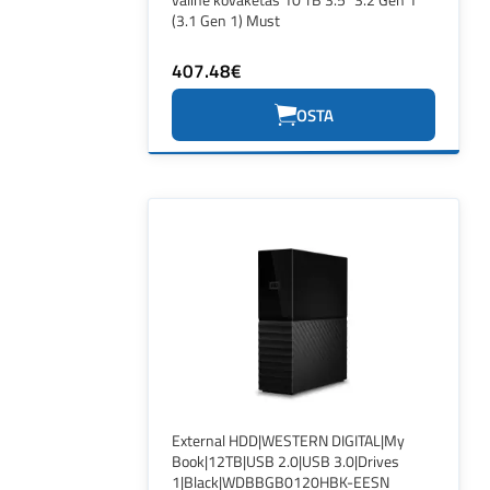
(3.1 Gen 1) Must
407.48€
OSTA
External HDD|WESTERN DIGITAL|My
Book|12TB|USB 2.0|USB 3.0|Drives
1|Black|WDBBGB0120HBK-EESN