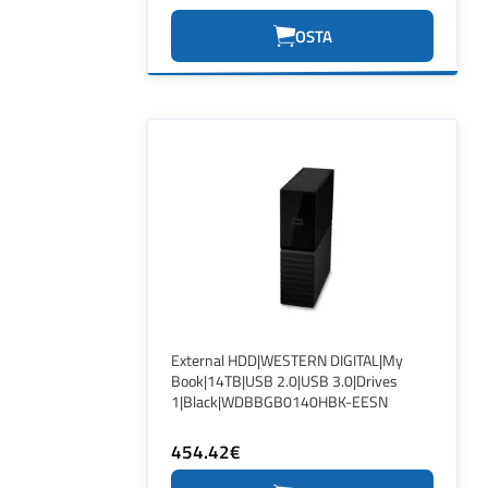
OSTA
External HDD|WESTERN DIGITAL|My
Book|14TB|USB 2.0|USB 3.0|Drives
1|Black|WDBBGB0140HBK-EESN
454.42€