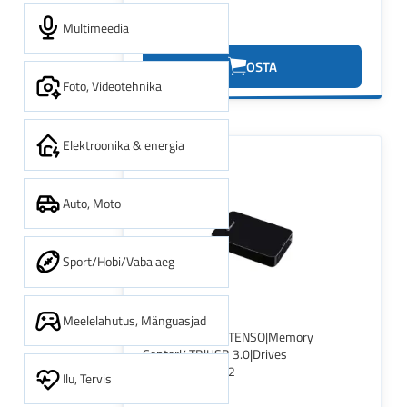
Multimeedia
104.59€
OSTA
Foto, Videotehnika
Elektroonika & energia
Auto, Moto
Sport/Hobi/Vaba aeg
Meelelahutus, Mänguasjad
External HDD|INTENSO|Memory
Center|4TB|USB 3.0|Drives
1|Black|6031512
Ilu, Tervis