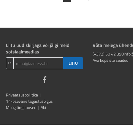
Liitu uudiskirjaga või jälgi meid
Võta meiega ühend
sotsiaalmeedias
(+372) 50 42 898
info
Ava küpsiste seaded
LIITU
Privaatsuspoliitika
|
14-päevane tagastusõigus
|
Müügitingimused
|
Abi