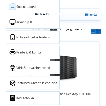
Soodustooted
Tühjenda
Filtrid
Arvutid ja IT
Eelmine
1
2
Järgmine
Nutiseadmed ja Telefonid
Printerid & kontor
Võrk & turvalahendused
Teenused, Garantiilaiendused
SEAGATE Expansion Desktop 3TB HDD
Kodutehnika