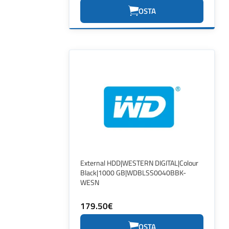
OSTA
External HDD|WESTERN DIGITAL|Colour
Black|1000 GB|WDBLSS0040BBK-
WESN
179.50€
OSTA