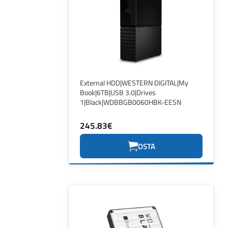
External HDD|WESTERN DIGITAL|My
Book|6TB|USB 3.0|Drives
1|Black|WDBBGB0060HBK-EESN
245.83€
OSTA