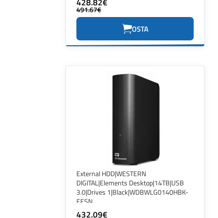
428.82€
491.67€
OSTA
External HDD|WESTERN
DIGITAL|Elements Desktop|14TB|USB
3.0|Drives 1|Black|WDBWLG0140HBK-
EESN
432.09€