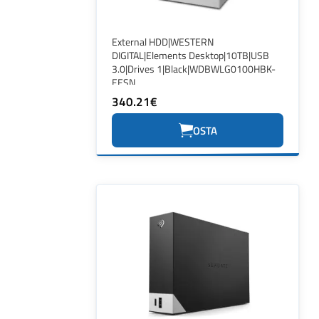
External HDD|WESTERN
DIGITAL|Elements Desktop|10TB|USB
3.0|Drives 1|Black|WDBWLG0100HBK-
EESN
340.21€
OSTA