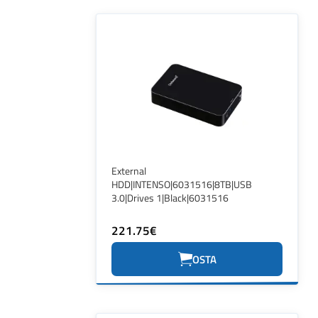
External
HDD|INTENSO|6031516|8TB|USB
3.0|Drives 1|Black|6031516
221.75€
OSTA