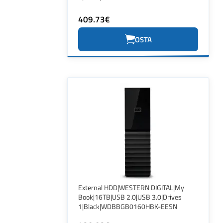
409.73€
OSTA
External HDD|WESTERN DIGITAL|My
Book|16TB|USB 2.0|USB 3.0|Drives
1|Black|WDBBGB0160HBK-EESN