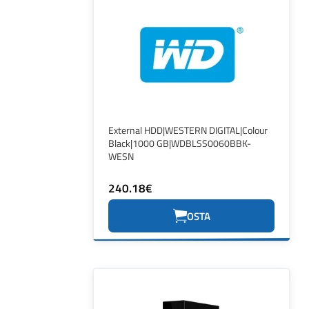
External HDD|WESTERN DIGITAL|Colour
Black|1000 GB|WDBLSS0060BBK-
WESN
240.18€
OSTA