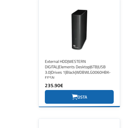
External HDD|WESTERN
DIGITAL|Elements Desktop|6TB|USB
3.0|Drives 1|Black|WDBWLG0060HBK-
EESN
235.90€
OSTA