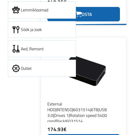
149.25€
Lemmikloomad
OSTA
Söök ja Jook
Aed, Remont
Outlet
External
HDD|INTENSO|6031514|6TB|USB
3.0|Drives 1|Rotation speed 5400
rpm|Black|6031514
174.93€