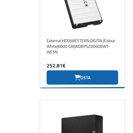
External HDD|WESTERN DIGITAL|Colour
White|6000 GB|WDBPSZ0060BWT-
WESN
252.81€
OSTA