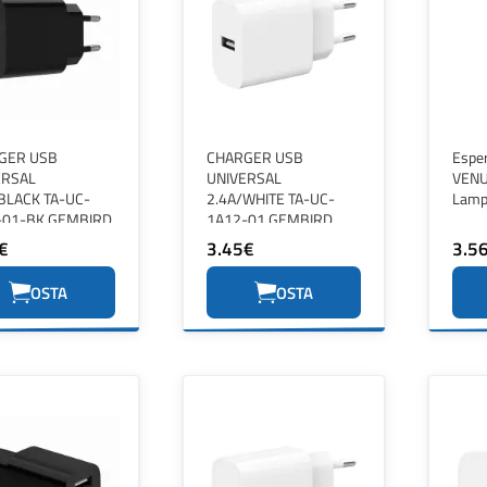
GER USB
CHARGER USB
Espe
ERSAL
UNIVERSAL
VENUS
BLACK TA-UC-
2.4A/WHITE TA-UC-
Lamp
-01-BK GEMBIRD
1A12-01 GEMBIRD
€
3.45€
3.5
OSTA
OSTA