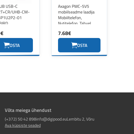
HUB USB-C
Axagon PWC-5V5
RT+CR/UHB-CM-
mobiilseadme laadija
3P1U2P2-01
Mobiiltelefon,
BIRD
Nutitelefon, Tahvel,
Universaalne Must
9€
7.68€
Sigaretisüütaja
Kiirlaadimine
OSTA
OSTA
Automaatne
Võta meiega ühendust
(+372) 50 42 898
info@digipood.eu
Lembitu 2, Võru
Ava küpsiste seaded