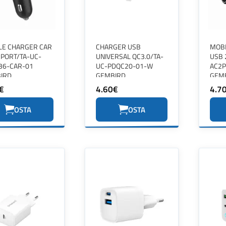
LE CHARGER CAR
CHARGER USB
MOBI
2PORT/TA-UC-
UNIVERSAL QC3.0/TA-
USB 
36-CAR-01
UC-PDQC20-01-W
AC2P
IRD
GEMBIRD
GEM
€
4.60€
4.7
OSTA
OSTA