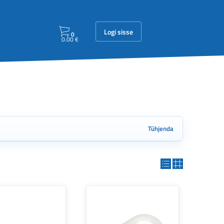
Logi sisse
0
0.00
€
Tühjenda