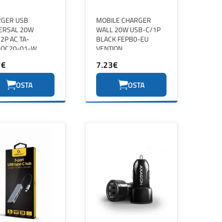
RGER USB
MOBILE CHARGER
ERSAL 20W
WALL 20W USB-C/1P
2P AC TA-
BLACK FEPB0-EU
DQC20-01-W
VENTION
BIRD
7€
7.23€
OSTA
OSTA