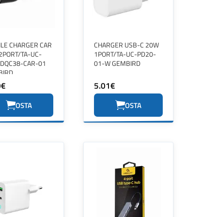
LE CHARGER CAR
CHARGER USB-C 20W
2PORT/TA-UC-
1PORT/TA-UC-PD20-
DQC38-CAR-01
01-W GEMBIRD
BIRD
0€
5.01€
OSTA
OSTA