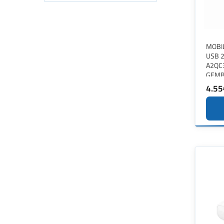
MOBI
USB 
A2QC
GEMB
4.55