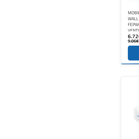
MOBI
WALL
FEPW
VENT
6.72
9.06€