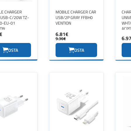
LE CHARGER
MOBILE CHARGER CAR
CHA
 USB-C/20W TZ-
USB/2P GRAY FFBH0
UNIV
0-EU-01
VENTION
WHT/
ION
ACP
€
6.81€
GEM
6.9
9.36€
OSTA
OSTA