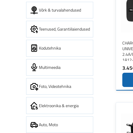
Võrk & turvalahendused
Teenused, Garantiilaiendused
CHAR
Kodutehnika
UNIV
2.4A/
1A12
Multimeedia
3.45
Foto, Videotehnika
Elektroonika & energia
Auto, Moto