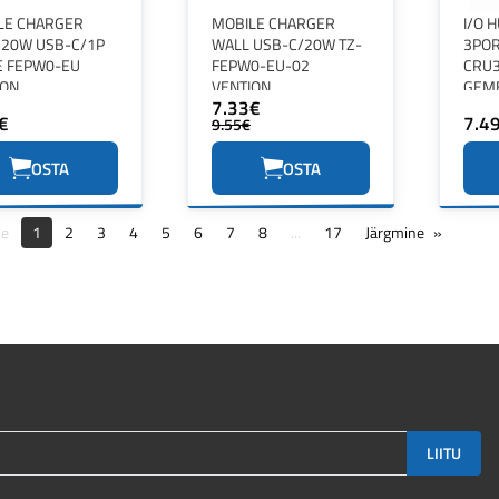
LE CHARGER
MOBILE CHARGER
I/O 
 20W USB-C/1P
WALL USB-C/20W TZ-
3PO
E FEPW0-EU
FEPW0-EU-02
CRU
ION
VENTION
GEM
7.33€
€
7.4
9.55€
OSTA
OSTA
ne
1
2
3
4
5
6
7
8
...
17
Järgmine
LIITU