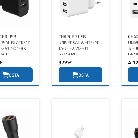
GER USB
CHARGER USB
CHA
ERSAL BLACK/2P
UNIVERSAL WHITE/2P
UNIV
C-2A12-01-BK
TA-UC-2A12-01
TA-U
IRD
GEMBIRD
GEM
€
3.99€
4.1
OSTA
OSTA