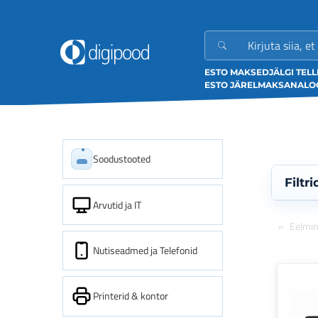
ESTO MAKSED
JÄLGI TEL
ESTO JÄRELMAKS
ANALOO
Soodustooted
Filtri
Arvutid ja IT
Eelmi
Nutiseadmed ja Telefonid
Printerid & kontor