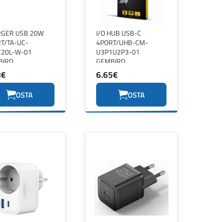
GER USB 20W
I/O HUB USB-C
T/TA-UC-
4PORT/UHB-CM-
20L-W-01
U3P1U2P3-01
BIRD
GEMBIRD
8€
6.65€
OSTA
OSTA