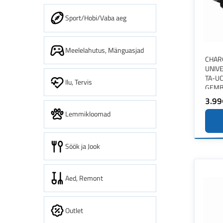
Sport/Hobi/Vaba aeg
Meelelahutus, Mänguasjad
CHAR
UNIV
TA-U
Ilu, Tervis
GEMB
3.99
Lemmikloomad
Söök ja Jook
Aed, Remont
Outlet