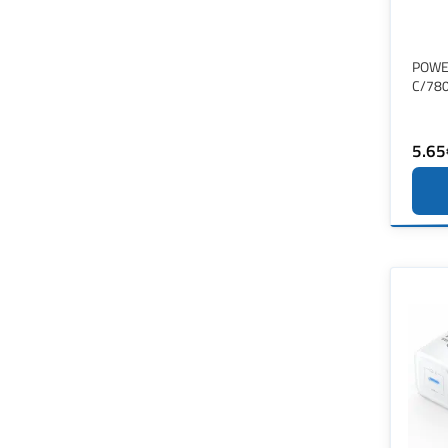
POWE
C/78
5.65