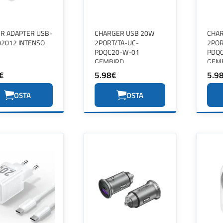
R ADAPTER USB-
CHARGER USB 20W
CHAR
02012 INTENSO
2PORT/TA-UC-
2POR
PDQC20-W-01
PDQC
GEMBIRD
GEM
€
5.98€
5.9
OSTA
OSTA