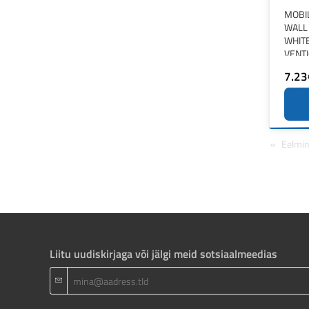
MOBI
WALL
WHIT
VENT
7.23
Eelmi
Liitu uudiskirjaga või jälgi meid sotsiaalmeedias