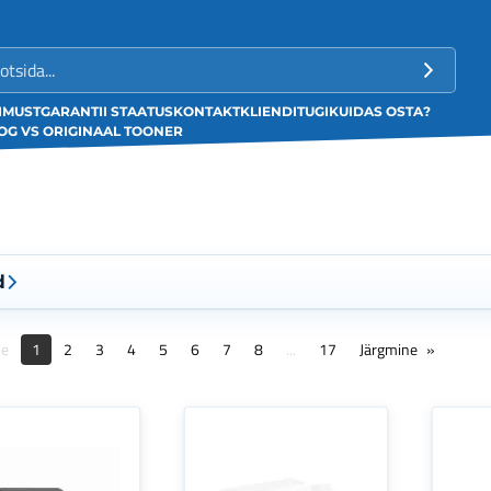
LIMUST
GARANTII STAATUS
KONTAKT
KLIENDITUGI
KUIDAS OSTA?
G VS ORIGINAAL TOONER
d
ne
1
2
3
4
5
6
7
8
...
17
Järgmine