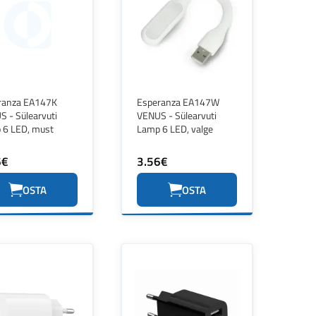
ranza EA147K
Esperanza EA147W
 - Sülearvuti
VENUS - Sülearvuti
 6 LED, must
Lamp 6 LED, valge
6€
3.56€
OSTA
OSTA