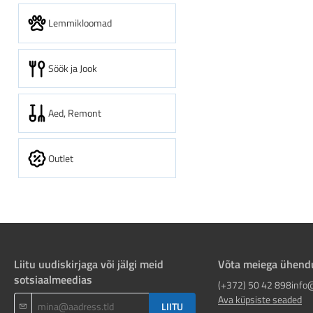
Lemmikloomad
Söök ja Jook
Aed, Remont
Outlet
Liitu uudiskirjaga või jälgi meid
Võta meiega ühend
sotsiaalmeedias
(+372) 50 42 898
info
Ava küpsiste seaded
LIITU