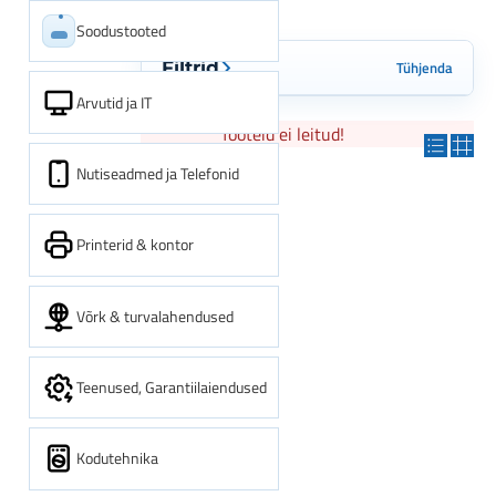
Soodustooted
Tühjenda
Filtrid
Arvutid ja IT
Tooteid ei leitud!
Nutiseadmed ja Telefonid
Printerid & kontor
Võrk & turvalahendused
Teenused, Garantiilaiendused
Kodutehnika