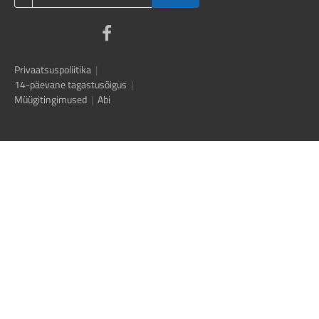
Privaatsuspoliitika
|
14-päevane tagastusõigus
|
Müügitingimused
|
Abi