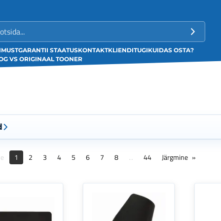
LIMUST
GARANTII STAATUS
KONTAKT
KLIENDITUGI
KUIDAS OSTA?
G VS ORIGINAAL TOONER
d
ne
1
2
3
4
5
6
7
8
...
44
Järgmine