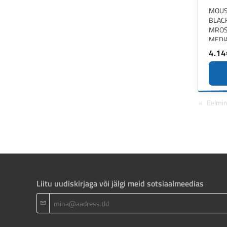
MOUS
BLAC
MROS
MEDI
4.14
Eelmi
Liitu uudiskirjaga või jälgi meid sotsiaalmeedias