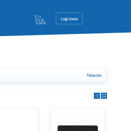
Logi sisse
0
0.00
€
Tühjenda