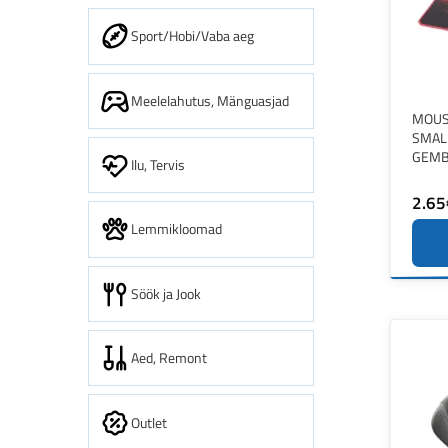
Sport/Hobi/Vaba aeg
Meelelahutus, Mänguasjad
MOUS
SMAL
GEMB
Ilu, Tervis
2.65
Lemmikloomad
Söök ja Jook
Aed, Remont
Outlet