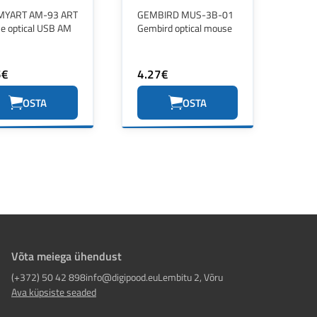
MYART AM-93 ART
GEMBIRD MUS-3B-01
e optical USB AM
Gembird optical mouse
5€
4.27€
OSTA
OSTA
Võta meiega ühendust
(+372) 50 42 898
info@digipood.eu
Lembitu 2, Võru
Ava küpsiste seaded