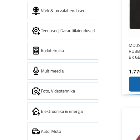
Võrk & turvalahendused
Teenused, Garantiilaiendused
MOUS
Kodutehnika
RUBB
BK G
Multimeedia
1.77
Foto, Videotehnika
Elektroonika & energia
Auto, Moto