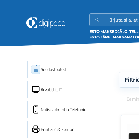
ESTO MAKSED
JÄLGI TEL
ESTO JÄRELMAKS
ANALOO
Soodustooted
Filtri
Arvutid ja IT
Eelmi
Nutiseadmed ja Telefonid
Printerid & kontor