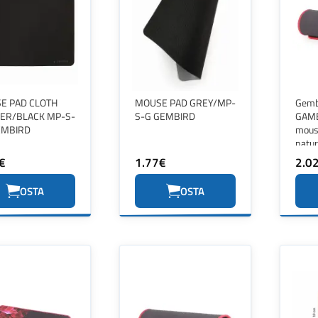
E PAD CLOTH
MOUSE PAD GREY/MP-
Gemb
ER/BLACK MP-S-
S-G GEMBIRD
GAME
EMBIRD
mouse
natur
fabri
€
1.77€
2.0
pad 
Black
OSTA
OSTA