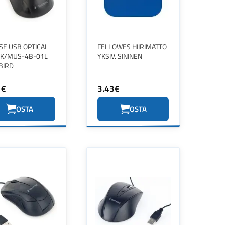
E USB OPTICAL
FELLOWES HIIRIMATTO
K/MUS-4B-01L
YKSIV. SININEN
BIRD
1€
3.43€
OSTA
OSTA