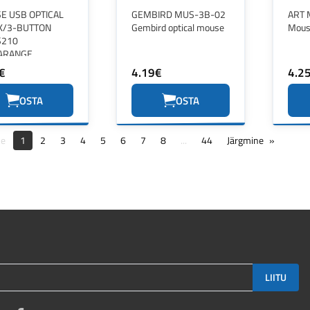
E USB OPTICAL
GEMBIRD MUS-3B-02
ART 
K/3-BUTTON
Gembird optical mouse
Mous
210
ARANGE
€
4.19€
4.2
OSTA
OSTA
ne
1
2
3
4
5
6
7
8
...
44
Järgmine
LIITU