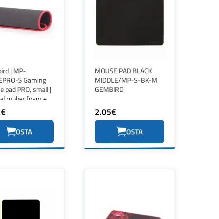
ird | MP-
MOUSE PAD BLACK
PRO-S Gaming
MIDDLE/MP-S-BK-M
 pad PRO, small |
GEMBIRD
al rubber foam +
c | Gaming mouse
2€
2.05€
| 200x250x3 mm |
OSTA
OSTA