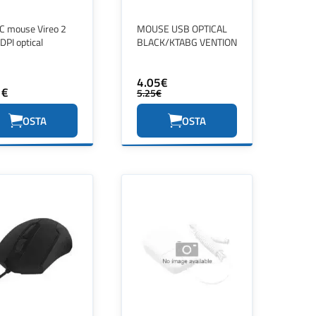
C mouse Vireo 2
MOUSE USB OPTICAL
PI optical
BLACK/KTABG VENTION
4.05€
1€
5.25€
OSTA
OSTA