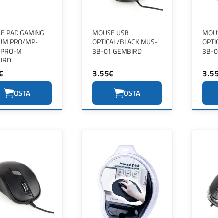
E PAD GAMING
MOUSE USB
MOU
UM PRO/MP-
OPTICAL/BLACK MUS-
OPTI
PRO-M
3B-01 GEMBIRD
3B-0
IRD
€
3.55€
3.5
OSTA
OSTA