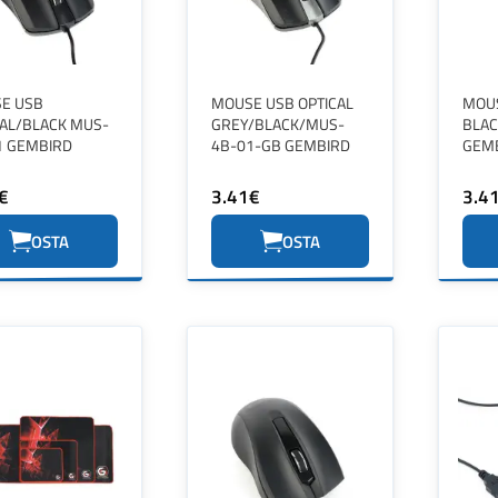
E USB
MOUSE USB OPTICAL
MOUS
CAL/BLACK MUS-
GREY/BLACK/MUS-
BLAC
1 GEMBIRD
4B-01-GB GEMBIRD
GEM
€
3.41€
3.4
OSTA
OSTA