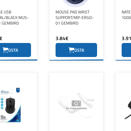
E USB
MOUSE PAD WRIST
NATE
CAL/BLACK MUS-
SUPPORT/MP-ERGO-
1000D
1 GEMBIRD
01 GEMBIRD
€
3.84€
3.9
OSTA
OSTA