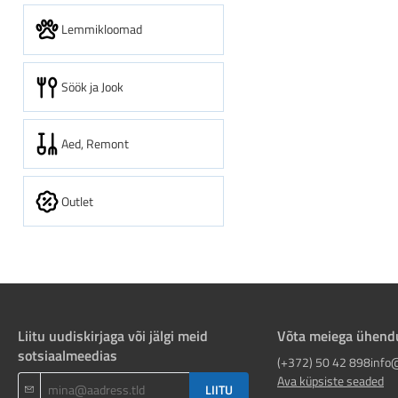
Lemmikloomad
Söök ja Jook
Aed, Remont
Outlet
Liitu uudiskirjaga või jälgi meid
Võta meiega ühend
sotsiaalmeedias
(+372) 50 42 898
info
Ava küpsiste seaded
LIITU