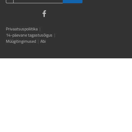
Privaatsuspoliitika
|
14-päevane tagastusõigus
|
Müügitingimused
|
Abi