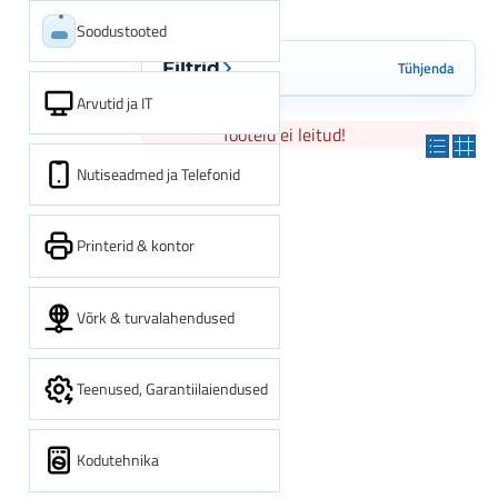
Soodustooted
Tühjenda
Filtrid
Arvutid ja IT
Tooteid ei leitud!
Nutiseadmed ja Telefonid
Printerid & kontor
Võrk & turvalahendused
Teenused, Garantiilaiendused
Kodutehnika