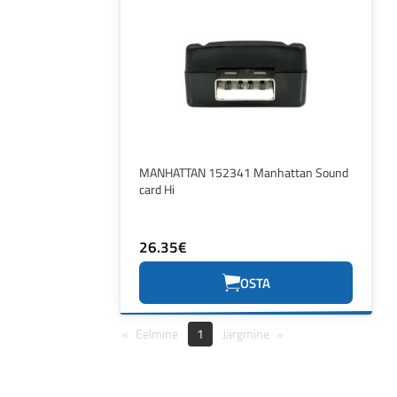
MANHATTAN 152341 Manhattan Sound
card Hi
26.35€
OSTA
Eelmine
1
Järgmine