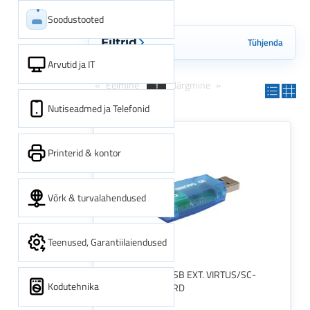
Soodustooted
Tühjenda
Filtrid
Arvutid ja IT
Eelmine
1
Järgmine
Nutiseadmed ja Telefonid
Printerid & kontor
Võrk & turvalahendused
Teenused, Garantiilaiendused
SOUND CARD USB EXT. VIRTUS/SC-
Kodutehnika
USB-02 GEMBIRD