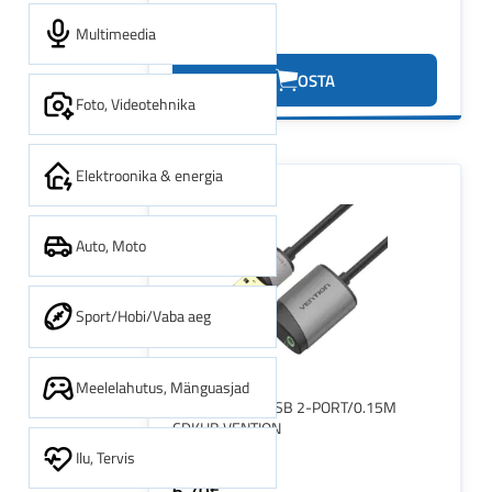
Multimeedia
5.06€
OSTA
Foto, Videotehnika
Elektroonika & energia
Auto, Moto
Sport/Hobi/Vaba aeg
Meelelahutus, Mänguasjad
SOUND CARD USB 2-PORT/0.15M
CDKHB VENTION
Ilu, Tervis
6.70€