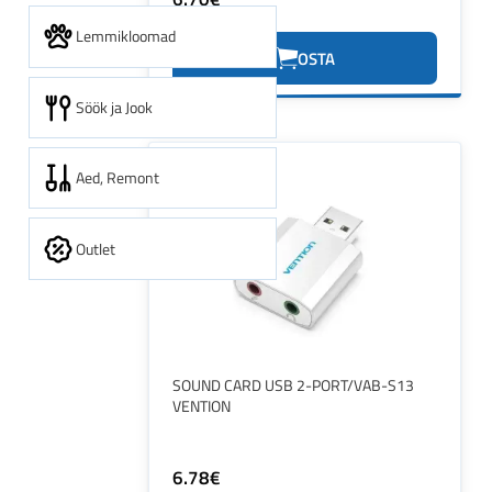
9.11€
Lemmikloomad
OSTA
Söök ja Jook
Aed, Remont
Outlet
SOUND CARD USB 2-PORT/VAB-S13
VENTION
6.78€