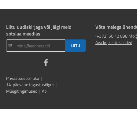
Liitu uudiskirjaga või jälgi meid
Võta meiega ühend
sotsiaalmeedias
(+372) 50 42 898
info
Ava küpsiste seaded
LIITU
Privaatsuspoliitika
|
14-päevane tagastusõigus
|
Müügitingimused
|
Abi