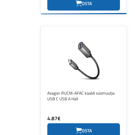
OSTA
Axagon RUCM-AFAC kaabli soomuutja
USB C USB A Hall
4.87€
OSTA