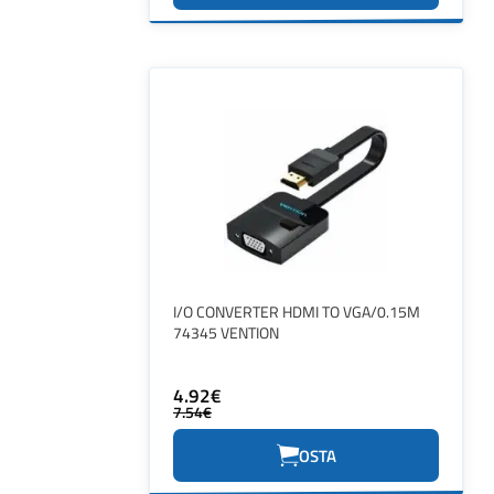
I/O CONVERTER HDMI TO VGA/0.15M
74345 VENTION
4.92€
7.54€
OSTA