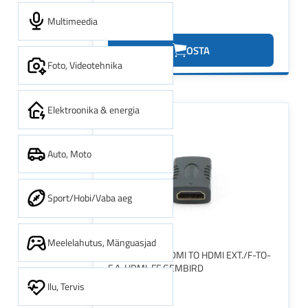
Multimeedia
2.00€
OSTA
Foto, Videotehnika
Elektroonika & energia
Auto, Moto
Sport/Hobi/Vaba aeg
Meelelahutus, Mänguasjad
I/O ADAPTER HDMI TO HDMI EXT./F-TO-
F A-HDMI-FF GEMBIRD
Ilu, Tervis