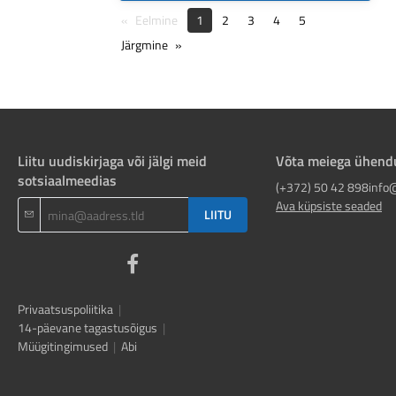
Eelmine
1
2
3
4
5
Järgmine
Liitu uudiskirjaga või jälgi meid
Võta meiega ühend
sotsiaalmeedias
(+372) 50 42 898
info
Ava küpsiste seaded
LIITU
Privaatsuspoliitika
|
14-päevane tagastusõigus
|
Müügitingimused
|
Abi