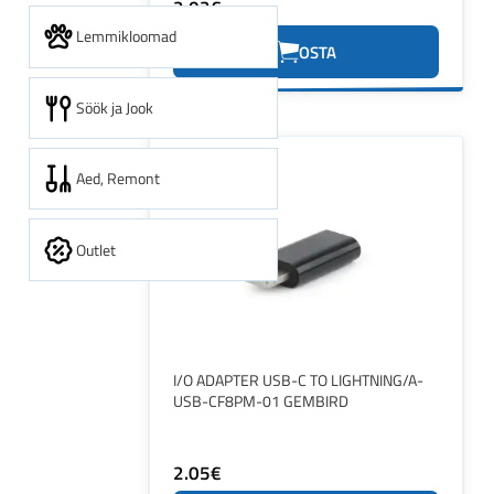
2.02€
Lemmikloomad
OSTA
Söök ja Jook
Aed, Remont
Outlet
I/O ADAPTER USB-C TO LIGHTNING/A-
USB-CF8PM-01 GEMBIRD
2.05€