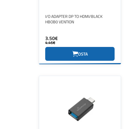
I/O ADAPTER DP TO HDMI/BLACK
HBOB0 VENTION
3.50€
4.46€
OSTA