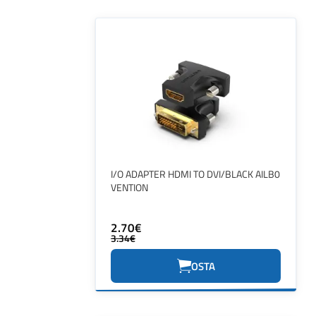
I/O ADAPTER HDMI TO DVI/BLACK AILB0
VENTION
2.70€
3.34€
OSTA