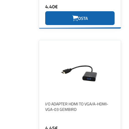
4.40€
OSTA
I/O ADAPTER HDMI TO VGA/A-HDMI-
VGA-03 GEMBIRD
4.45€