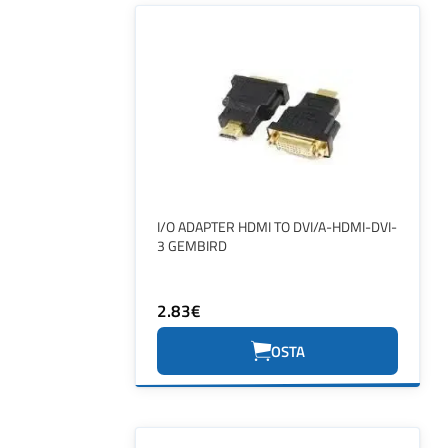
I/O ADAPTER HDMI TO DVI/A-HDMI-DVI-
3 GEMBIRD
2.83€
OSTA