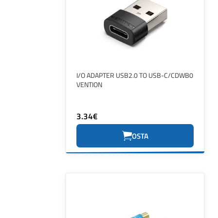
I/O ADAPTER USB2.0 TO USB-C/CDWB0
VENTION
3.34€
OSTA