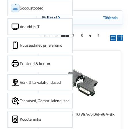
Soodustooted
Tühjenda
Filtrid
Arvutid ja IT
Eelmine
1
2
3
4
5
Järgmine
Nutiseadmed ja Telefonid
Printerid & kontor
Võrk & turvalahendused
Teenused, Garantiilaiendused
I/O ADAPTER DVI TO VGA/A-DVI-VGA-BK
Kodutehnika
GEMBIRD