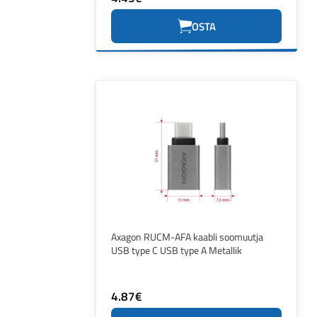
OSTA
Axagon RUCM-AFA kaabli soomuutja
USB type C USB type A Metallik
4.87€