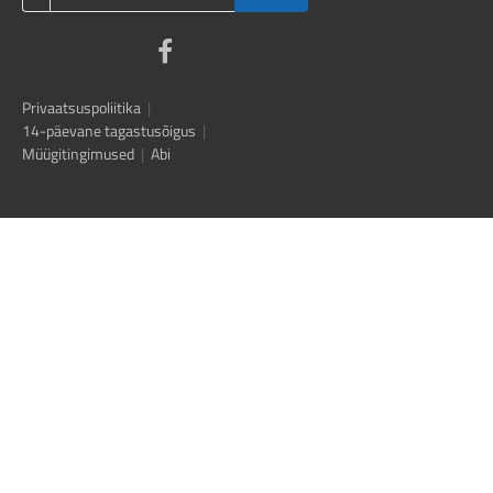
Privaatsuspoliitika
|
14-päevane tagastusõigus
|
Müügitingimused
|
Abi