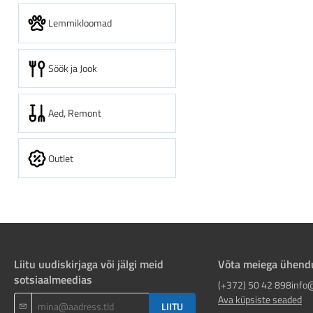
Lemmikloomad
Söök ja Jook
Aed, Remont
Outlet
Liitu uudiskirjaga või jälgi meid
Võta meiega ühend
sotsiaalmeedias
(+372) 50 42 898
info
Ava küpsiste seaded
LIITU