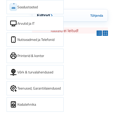
Soodustooted
Tühjenda
Filtrid
Arvutid ja IT
Tooteid ei leitud!
Nutiseadmed ja Telefonid
Printerid & kontor
Võrk & turvalahendused
Teenused, Garantiilaiendused
Kodutehnika