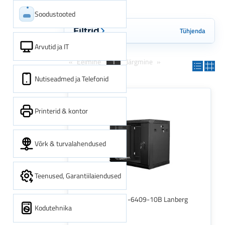
Soodustooted
Tühjenda
Filtrid
Arvutid ja IT
Eelmine
1
Järgmine
Nutiseadmed ja Telefonid
Printerid & kontor
Võrk & turvalahendused
Teenused, Garantiilaiendused
LANBERG WF01-6409-10B Lanberg
Kodutehnika
wall-mount