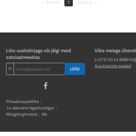
Eelmine
1
Järgmine
Liitu uudiskirjaga või jälgi meid
Võta meiega ühend
sotsiaalmeedias
(+372) 50 42 898
info
Ava küpsiste seaded
LIITU
Privaatsuspoliitika
|
14-päevane tagastusõigus
|
Müügitingimused
|
Abi