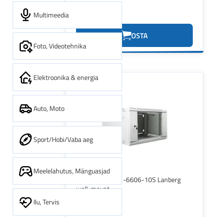
Multimeedia
87.47€
OSTA
Foto, Videotehnika
Elektroonika & energia
Auto, Moto
Sport/Hobi/Vaba aeg
Meelelahutus, Mänguasjad
LANBERG WF01-6606-10S Lanberg
wall-mount
Ilu, Tervis