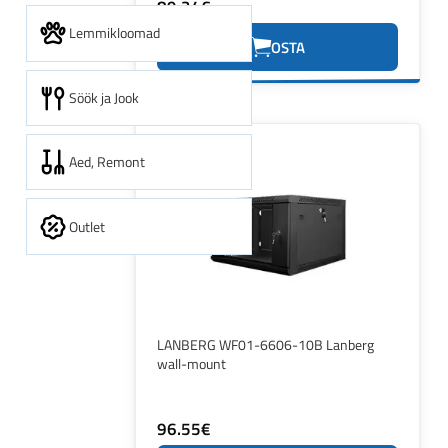
89.24€
Lemmikloomad
OSTA
Söök ja Jook
Aed, Remont
Outlet
LANBERG WF01-6606-10B Lanberg
wall-mount
96.55€