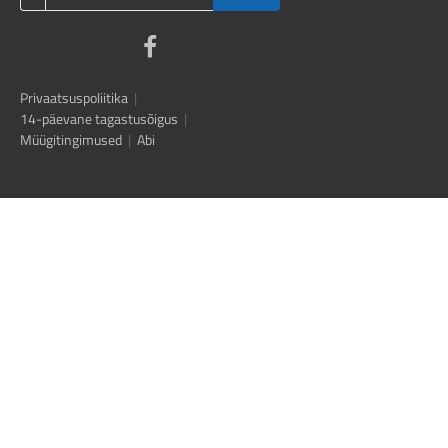
Privaatsuspoliitika
|
14-päevane tagastusõigus
|
Müügitingimused
|
Abi