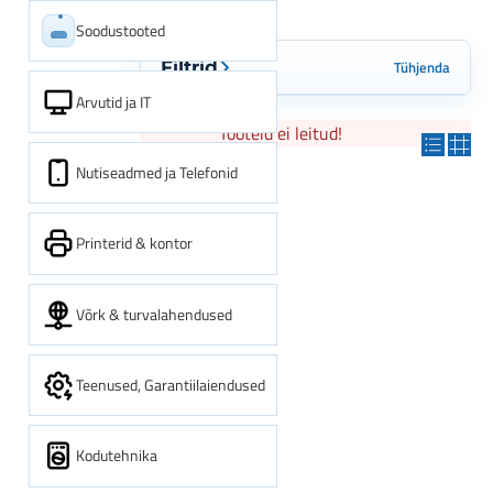
Soodustooted
Tühjenda
Filtrid
Arvutid ja IT
Tooteid ei leitud!
Nutiseadmed ja Telefonid
Printerid & kontor
Võrk & turvalahendused
Teenused, Garantiilaiendused
Kodutehnika