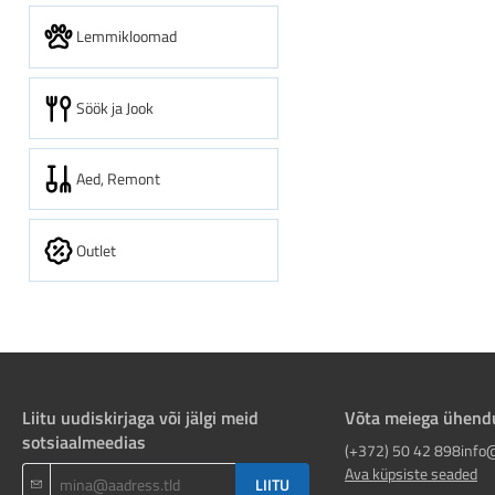
Lemmikloomad
Söök ja Jook
Aed, Remont
Outlet
Liitu uudiskirjaga või jälgi meid
Võta meiega ühend
sotsiaalmeedias
(+372) 50 42 898
info
Ava küpsiste seaded
LIITU