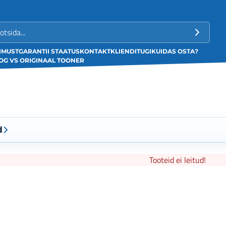
LIMUST
GARANTII STAATUS
KONTAKT
KLIENDITUGI
KUIDAS OSTA?
G VS ORIGINAAL TOONER
d
Tooteid ei leitud!