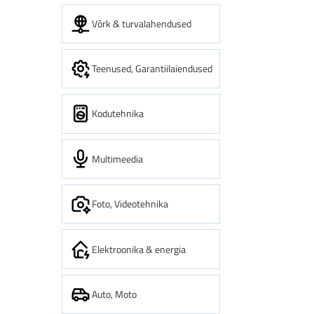
Võrk & turvalahendused
Teenused, Garantiilaiendused
Kodutehnika
Multimeedia
Foto, Videotehnika
Elektroonika & energia
Auto, Moto