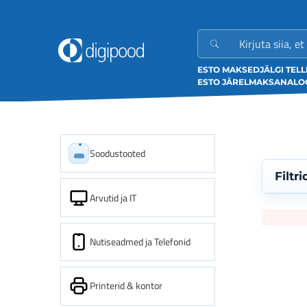
ESTO MAKSED
JÄLGI TEL
ESTO JÄRELMAKS
ANALOO
Soodustooted
Filtri
Arvutid ja IT
Nutiseadmed ja Telefonid
Printerid & kontor