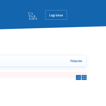
Logi sisse
0
0.00
€
Tühjenda