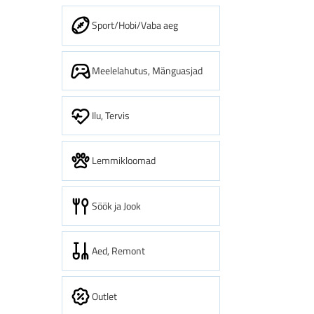
Sport/Hobi/Vaba aeg
Meelelahutus, Mänguasjad
Ilu, Tervis
Lemmikloomad
Söök ja Jook
Aed, Remont
Outlet