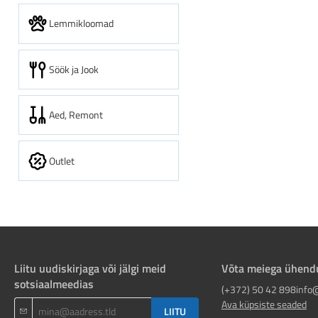
Lemmikloomad
Söök ja Jook
Aed, Remont
Outlet
Liitu uudiskirjaga või jälgi meid
Võta meiega ühend
sotsiaalmeedias
(+372) 50 42 898
info
Ava küpsiste seaded
LIITU