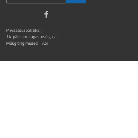
Privaatsuspoliitika
|
14-päevane tagastusõigus
|
Müügitingimused
|
Abi