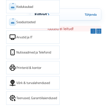
Kodukaubad
Tühjenda
Filtrid
Soodustooted
Tooteid ei leitud!
Arvutid ja IT
Nutiseadmed ja Telefonid
Printerid & kontor
Võrk & turvalahendused
Teenused, Garantiilaiendused