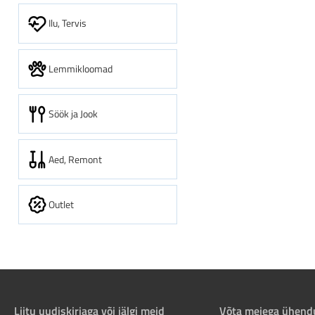
Ilu, Tervis
Lemmikloomad
Söök ja Jook
Aed, Remont
Outlet
Liitu uudiskirjaga või jälgi meid
Võta meiega ühend