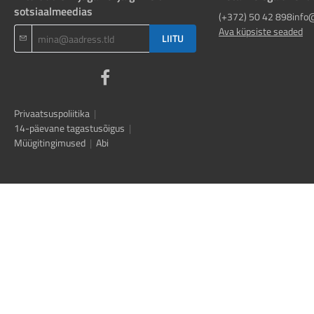
sotsiaalmeedias
(+372) 50 42 898
info
Ava küpsiste seaded
LIITU
Privaatsuspoliitika
|
14-päevane tagastusõigus
|
Müügitingimused
|
Abi