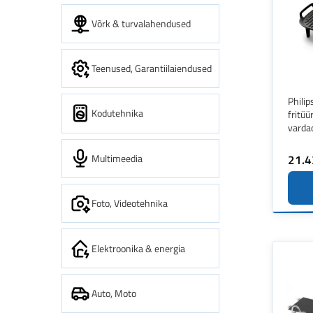
Võrk & turvalahendused
Teenused, Garantiilaiendused
Phili
Kodutehnika
fritüür
varda
Multimeedia
21.4
Foto, Videotehnika
Elektroonika & energia
Auto, Moto