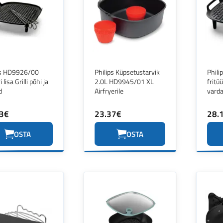
ps HD9926/00
Philips Küpsetustarvik
Phil
i lisa Grilli põhi ja
2.0L HD9945/01 XL
fritüü
d
Airfryerile
vard
3€
23.37€
28.
OSTA
OSTA