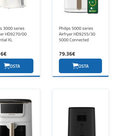
ps 3000 series
Philips 5000 series
ryer HD9270/00
Airfryer HD9255/30
tial XL
5000 Connected
36€
79.36€
OSTA
OSTA