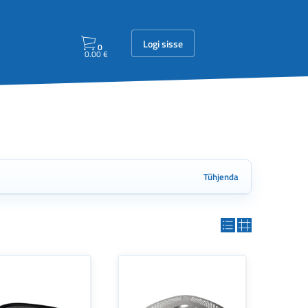
Logi sisse
0
0.00
€
Tühjenda