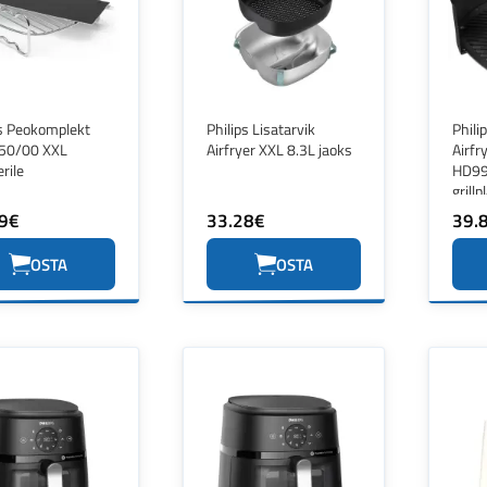
ps Peokomplekt
Philips Lisatarvik
Phili
50/00 XXL
Airfryer XXL 8.3L jaoks
Airfr
erile
HD99
grillp
9€
33.28€
39.
OSTA
OSTA