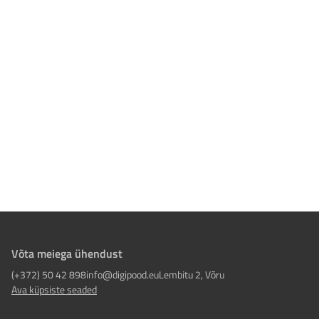
Võta meiega ühendust
(+372) 50 42 898
info@digipood.eu
Lembitu 2, Võru
Ava küpsiste seaded