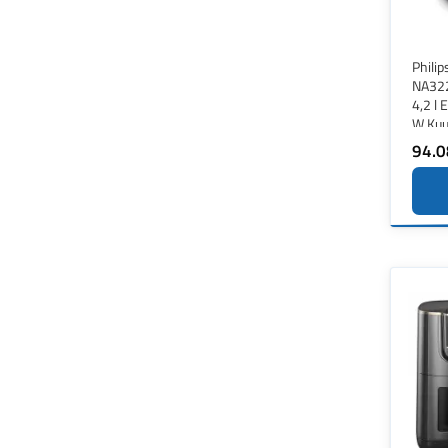
Philip
NA322
4,2 l 
W Kuu
Vask,
94.0