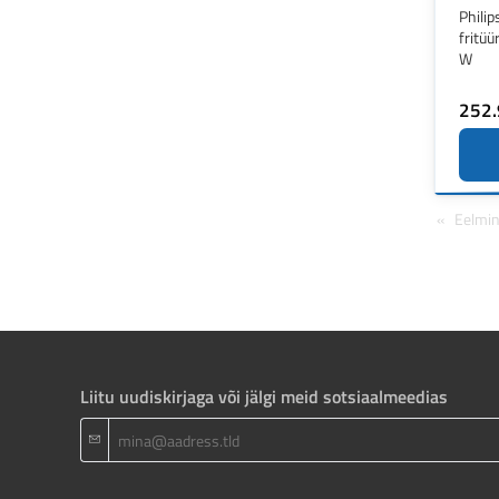
Phili
fritüü
W
252
Eelmi
Liitu uudiskirjaga või jälgi meid sotsiaalmeedias