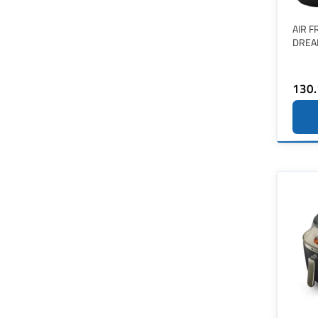
AIR F
DREA
130