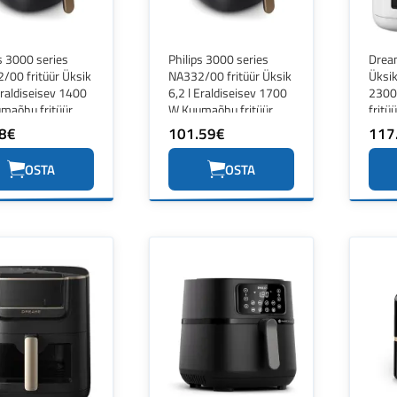
s 3000 series
Philips 3000 series
Drea
/00 fritüür Üksik
NA332/00 fritüür Üksik
Üksik
Eraldiseisev 1400
6,2 l Eraldiseisev 1700
2300
maõhu fritüür
W Kuumaõhu fritüür
fritü
 Must
8€
101.59€
117
OSTA
OSTA