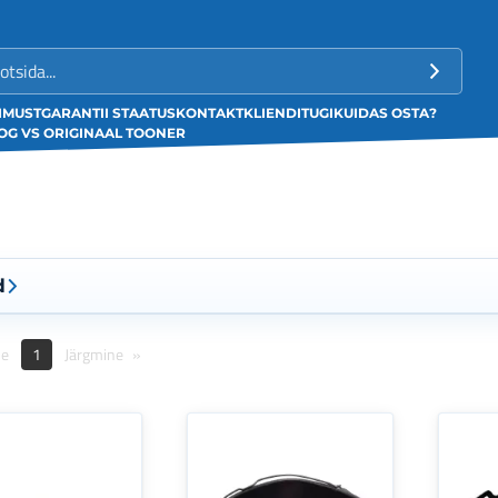
LIMUST
GARANTII STAATUS
KONTAKT
KLIENDITUGI
KUIDAS OSTA?
G VS ORIGINAAL TOONER
d
ne
1
Järgmine