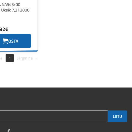
ps NA543/00
r Üksik 7,2 l 2000
.92€
OSTA
ne
1
Järgmine
LIITU