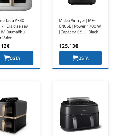
me Tasti AF30
Midea Air fryer | MF-
 7 l Eraldiseisev
CN65E | Power 1700 W
 W Kuumaõhu
| Capacity 6.5 L | Black
ür Valge
.12€
125.13€
OSTA
OSTA