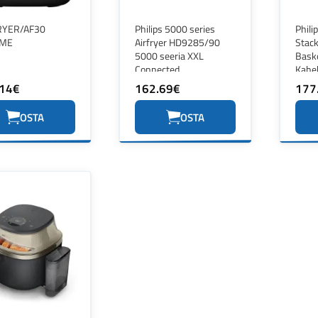
RYER/AF30
Philips 5000 series
Phili
ME
Airfryer HD9285/90
Stack
5000 seeria XXL
Bask
Connected
Kahe
Erald
.14€
162.69€
177
Kuum
OSTA
OSTA