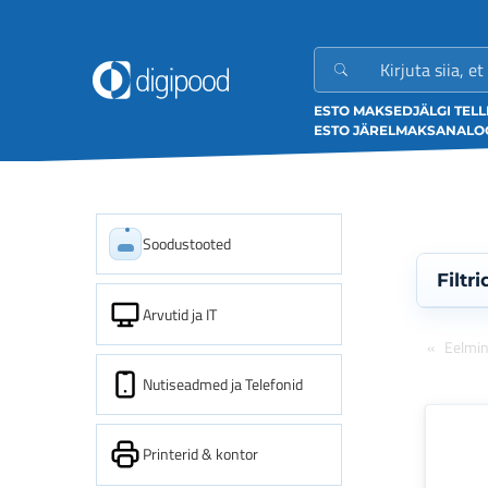
ESTO MAKSED
JÄLGI TEL
ESTO JÄRELMAKS
ANALOO
Soodustooted
Filtri
Arvutid ja IT
Eelmi
Nutiseadmed ja Telefonid
Printerid & kontor