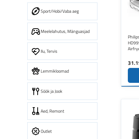
Sport/Hobi/Vaba aeg
Meelelahutus, Mänguasjad
Phili
HD99
Airfry
Ilu, Tervis
31.1
Lemmikloomad
Söök ja Jook
Aed, Remont
Outlet