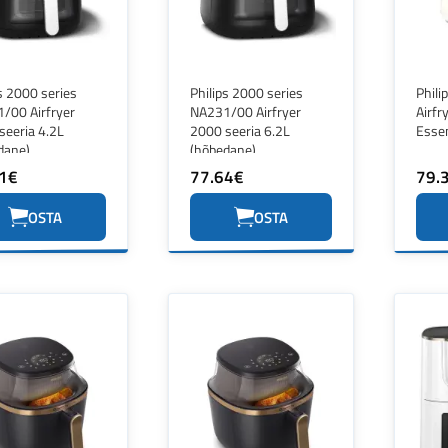
s 2000 series
Philips 2000 series
Phili
/00 Airfryer
NA231/00 Airfryer
Airf
seeria 4.2L
2000 seeria 6.2L
Essen
dane)
(hõbedane)
1€
77.64€
79.
OSTA
OSTA