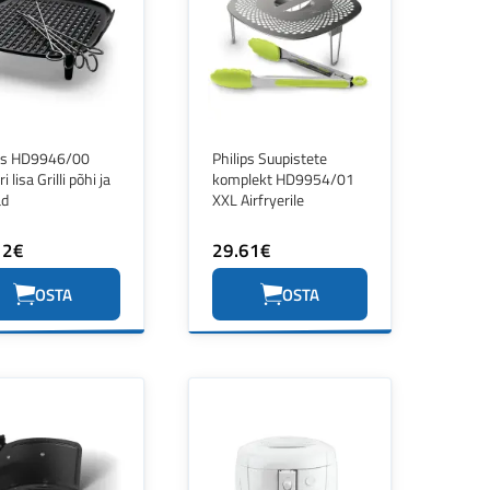
ips HD9946/00
Philips Suupistete
ri lisa Grilli põhi ja
komplekt HD9954/01
ad
XXL Airfryerile
12€
29.61€
OSTA
OSTA