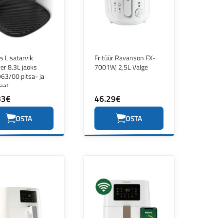
ps Lisatarvik
Fritüür Ravanson FX-
yer 8.3L jaoks
7001W, 2,5L Valge
63/00 pitsa- ja
laat
83€
46.29€
OSTA
OSTA