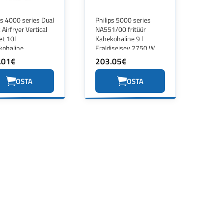
ps 4000 series Dual
Philips 5000 series
 Airfryer Vertical
NA551/00 fritüür
et 10L
Kahekohaline 9 l
kohaline
Eraldiseisev 2750 W
iseisev 2750 W
Kuumaõhu fritüür Must,
.01€
203.05€
aõhu fritüür Must
Hõbe
OSTA
OSTA