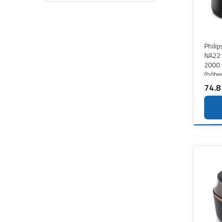
Philip
NA221
2000 
(hõbe
74.8