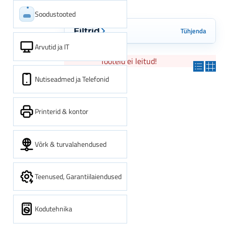
Soodustooted
Tühjenda
Filtrid
Arvutid ja IT
Tooteid ei leitud!
Nutiseadmed ja Telefonid
Printerid & kontor
Võrk & turvalahendused
Teenused, Garantiilaiendused
Kodutehnika