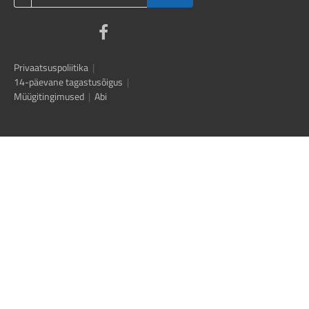
Privaatsuspoliitika
|
14-päevane tagastusõigus
|
Müügitingimused
|
Abi