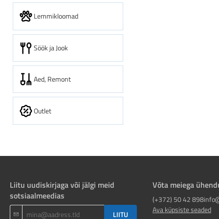
Lemmikloomad
Söök ja Jook
Aed, Remont
Outlet
Liitu uudiskirjaga või jälgi meid
Võta meiega ühend
sotsiaalmeedias
(+372) 50 42 898
info
Ava küpsiste seaded
LIITU