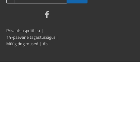
Privaatsuspoliitika
|
14-päevane tagastusõigus
|
Müügitingimused
|
Abi