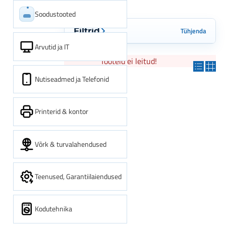
Soodustooted
Tühjenda
Filtrid
Arvutid ja IT
Tooteid ei leitud!
Nutiseadmed ja Telefonid
Printerid & kontor
Võrk & turvalahendused
Teenused, Garantiilaiendused
Kodutehnika