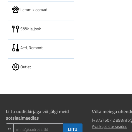
Lemmikloomad
Söök ja Jook
Aed, Remont
Outlet
Liitu uudiskirjaga või jälgi meid
Võta meiega ühend
sotsiaalmeedias
(+372) 50 42 898
info
Ava küpsiste seaded
LIITU