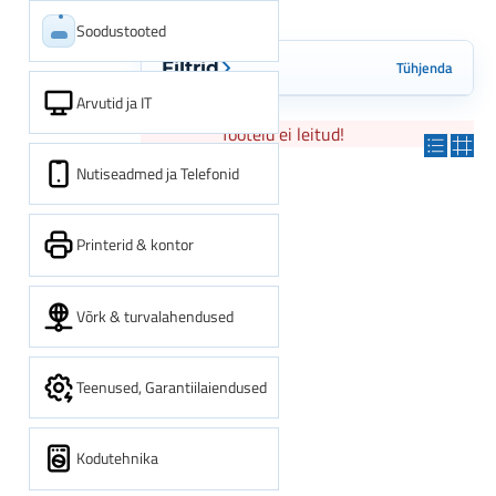
Soodustooted
Tühjenda
Filtrid
Arvutid ja IT
Tooteid ei leitud!
Nutiseadmed ja Telefonid
Printerid & kontor
Võrk & turvalahendused
Teenused, Garantiilaiendused
Kodutehnika