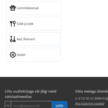
Lemmikloomad
Söök ja Jook
Aed, Remont
Outlet
Liitu uudiskirjaga või jälgi meid
Võta meiega ühend
sotsiaalmeedias
(+372) 50 42 898
info
Ava küpsiste seaded
LIITU