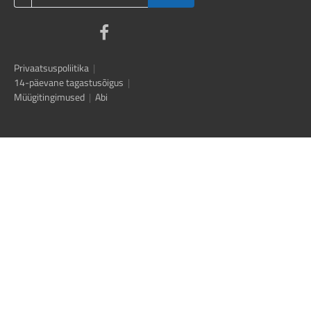
Privaatsuspoliitika
|
14-päevane tagastusõigus
|
Müügitingimused
|
Abi