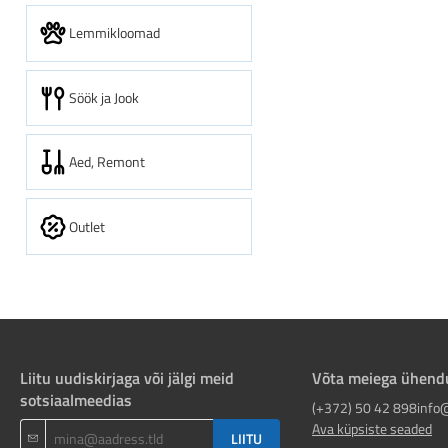
Lemmikloomad
Söök ja Jook
Aed, Remont
Outlet
Liitu uudiskirjaga või jälgi meid
Võta meiega ühend
sotsiaalmeedias
(+372) 50 42 898
info
Ava küpsiste seaded
LIITU