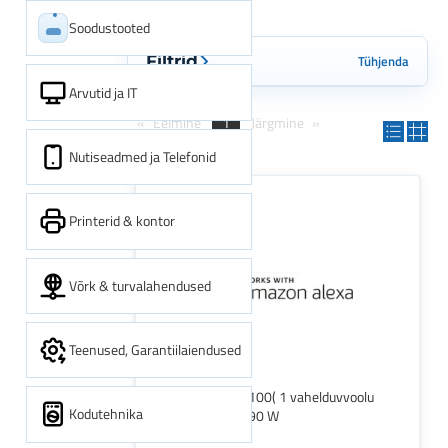
Soodustooted
Tühjenda
Filtrid
Arvutid ja IT
Eelmine
1
Järgmine
Nutiseadmed ja Telefonid
Printerid & kontor
Võrk & turvalahendused
Teenused, Garantiilaiendused
TP-Link TAPO P100( 1 vahelduvvoolu
Kodutehnika
kontakt 0 m 2990 W