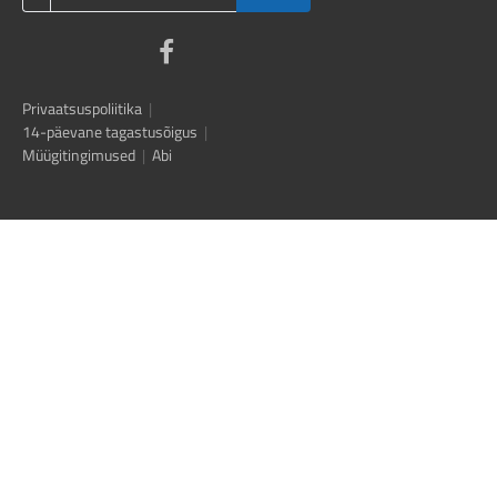
Privaatsuspoliitika
|
14-päevane tagastusõigus
|
Müügitingimused
|
Abi