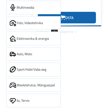
Multimeedia
11.25€
OSTA
Foto, Videotehnika
Eelmine
1
Järgmine
Elektroonika & energia
Auto, Moto
Sport/Hobi/Vaba aeg
Meelelahutus, Mänguasjad
Ilu, Tervis