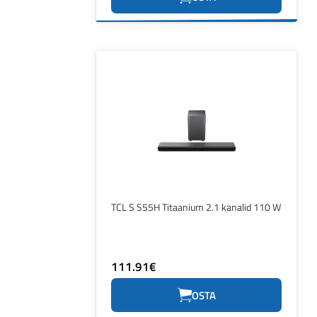
TCL S S55H Titaanium 2.1 kanalid 110 W
111.91€
OSTA