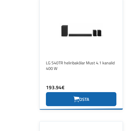
LG S40TR heliribakõlar Must 4.1 kanalid
400 W
193.94€
OSTA