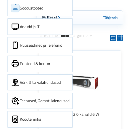
Soodustooted
Tühjenda
Filtrid
Arvutid ja IT
Eelmine
1
Järgmine
Nutiseadmed ja Telefonid
Printerid & kontor
Võrk & turvalahendused
Teenused, Garantiilaiendused
Trust Arys Must 2.0 kanalid 6 W
Kodutehnika