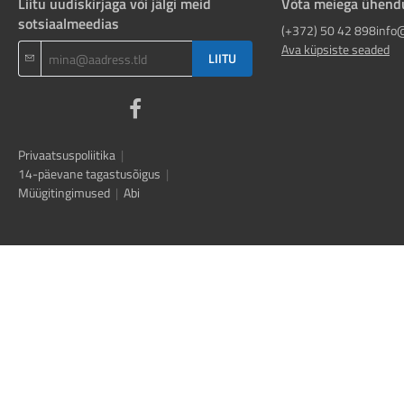
Liitu uudiskirjaga või jälgi meid
Võta meiega ühend
sotsiaalmeedias
(+372) 50 42 898
info
Ava küpsiste seaded
LIITU
Privaatsuspoliitika
|
14-päevane tagastusõigus
|
Müügitingimused
|
Abi