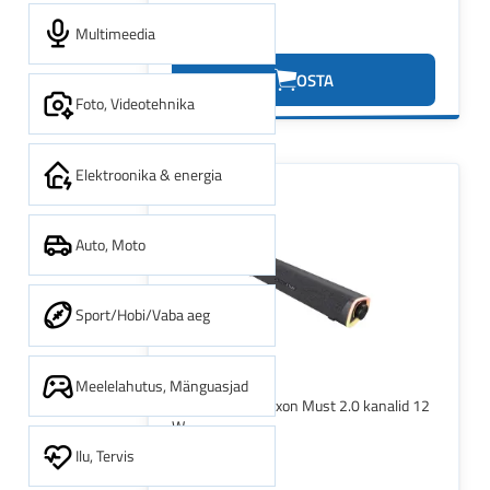
Multimeedia
30.93€
OSTA
Foto, Videotehnika
Elektroonika & energia
Auto, Moto
Sport/Hobi/Vaba aeg
Meelelahutus, Mänguasjad
Trust GXT 620 Axon Must 2.0 kanalid 12
W
Ilu, Tervis