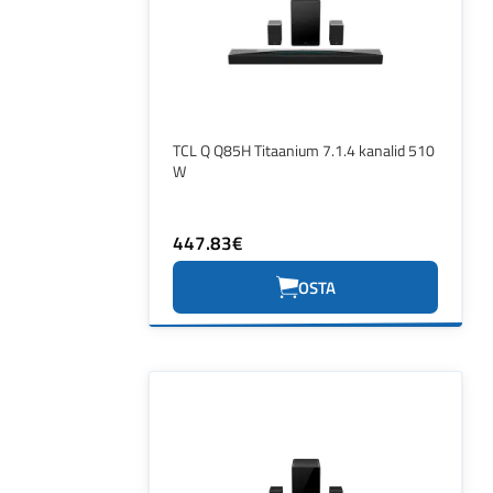
TCL Q Q85H Titaanium 7.1.4 kanalid 510
W
447.83€
OSTA