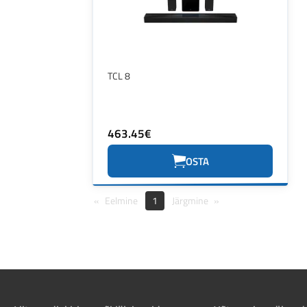
TCL 8
463.45€
OSTA
Eelmine
1
Järgmine