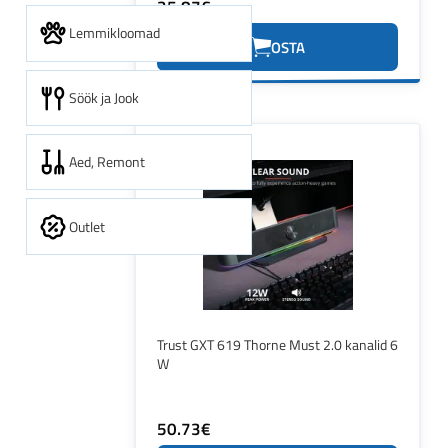
35.87€
Lemmikloomad
OSTA
Söök ja Jook
Aed, Remont
Outlet
Trust GXT 619 Thorne Must 2.0 kanalid 6
W
50.73€