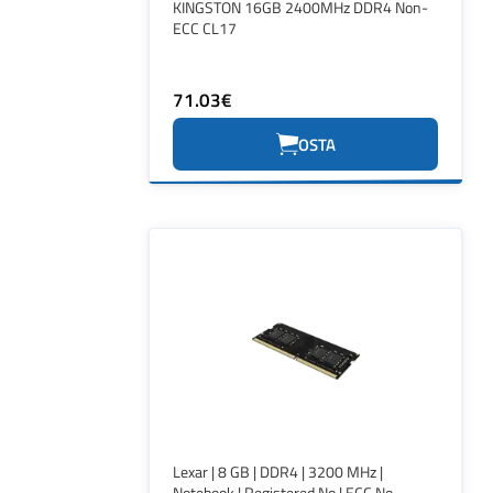
KINGSTON 16GB 2400MHz DDR4 Non-
ECC CL17
71.03€
OSTA
Lexar | 8 GB | DDR4 | 3200 MHz |
Notebook | Registered No | ECC No