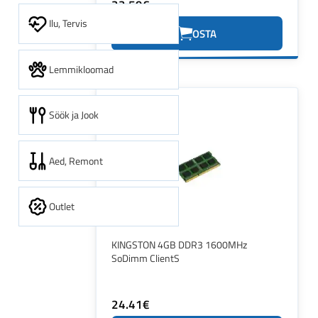
22.59€
Ilu, Tervis
OSTA
Lemmikloomad
Söök ja Jook
Aed, Remont
Outlet
KINGSTON 4GB DDR3 1600MHz
SoDimm ClientS
24.41€