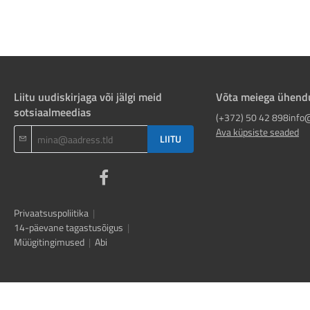
Liitu uudiskirjaga või jälgi meid
Võta meiega ühend
sotsiaalmeedias
(+372) 50 42 898
info
Ava küpsiste seaded
LIITU
Privaatsuspoliitika
|
14-päevane tagastusõigus
|
Müügitingimused
|
Abi