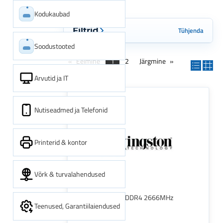
Kodukaubad
Tühjenda
Filtrid
Soodustooted
Eelmine
1
2
Järgmine
Arvutid ja IT
Nutiseadmed ja Telefonid
Printerid & kontor
Võrk & turvalahendused
KINGSTON 8GB DDR4 2666MHz
Teenused, Garantiilaiendused
SODIMM