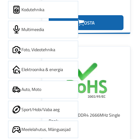
Kodutehnika
21.52€
OSTA
Multimeedia
Foto, Videotehnika
Elektroonika & energia
Auto, Moto
Sport/Hobi/Vaba aeg
KINGSTON 8GB DDR4 2666MHz Single
Rank
Meelelahutus, Mänguasjad