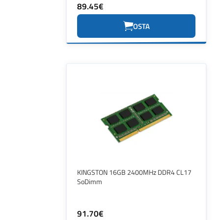
89.45€
OSTA
KINGSTON 16GB 2400MHz DDR4 CL17
SoDimm
91.70€