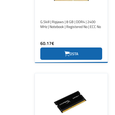
G.Skill | Ripjaws | 8 GB | DDR4 | 2400
MHz | Notebook | Registered No | ECC No
60.17€
OSTA