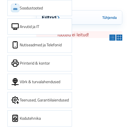
Soodustooted
Tühjenda
Filtrid
Arvutid ja IT
Tooteid ei leitud!
Nutiseadmed ja Telefonid
Printerid & kontor
Võrk & turvalahendused
Teenused, Garantiilaiendused
Kodutehnika