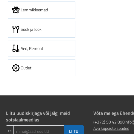
Lemmikloomad
Söök ja Jook
Aed, Remont
Outlet
Liitu uudiskirjaga või jälgi meid
Võta meiega ühend
sotsiaalmeedias
(+372) 50 42 898
info
Ava küpsiste seaded
LIITU