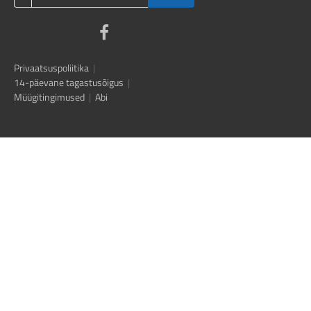
Privaatsuspoliitika
|
14-päevane tagastusõigus
|
Müügitingimused
|
Abi