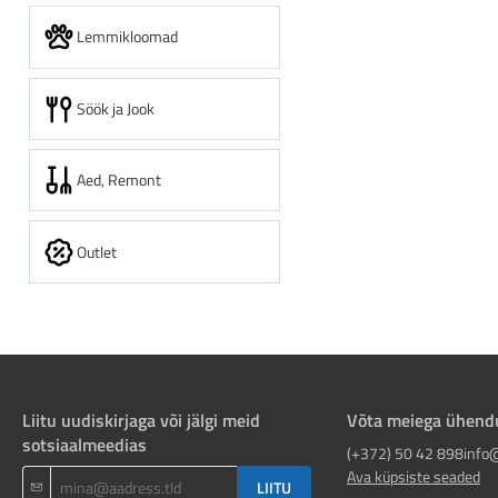
Lemmikloomad
Söök ja Jook
Aed, Remont
Outlet
Liitu uudiskirjaga või jälgi meid
Võta meiega ühend
sotsiaalmeedias
(+372) 50 42 898
info
Ava küpsiste seaded
LIITU