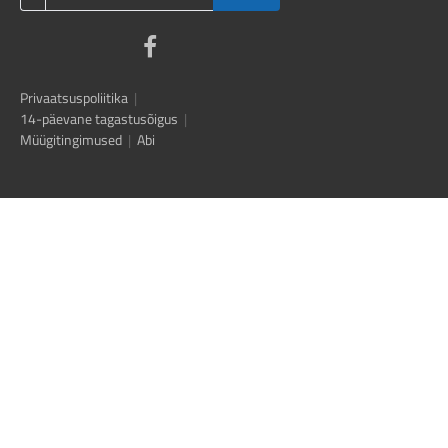
Privaatsuspoliitika
|
14-päevane tagastusõigus
|
Müügitingimused
|
Abi