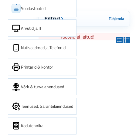
Soodustooted
Tühjenda
Filtrid
Arvutid ja IT
Tooteid ei leitud!
Nutiseadmed ja Telefonid
Printerid & kontor
Võrk & turvalahendused
Teenused, Garantiilaiendused
Kodutehnika