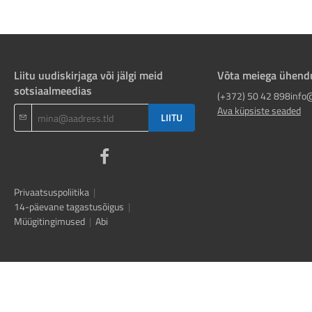
Liitu uudiskirjaga või jälgi meid
Võta meiega ühend
sotsiaalmeedias
(+372) 50 42 898
info
Ava küpsiste seaded
LIITU
Privaatsuspoliitika
|
14-päevane tagastusõigus
|
Müügitingimused
|
Abi