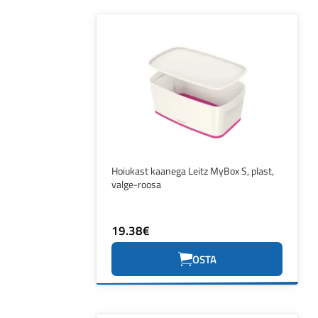
Hoiukast kaanega Leitz MyBox S, plast,
valge-roosa
19.38€
OSTA