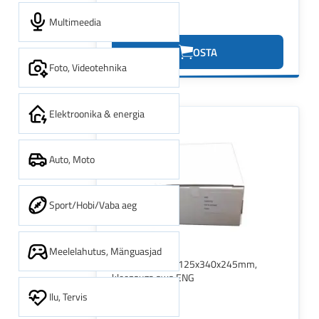
Multimeedia
2.58€
OSTA
Foto, Videotehnika
Elektroonika & energia
Auto, Moto
Sport/Hobi/Vaba aeg
Meelelahutus, Mänguasjad
Arhiivikarp SCA 125x340x245mm,
kleepsuga sws ENG
Ilu, Tervis