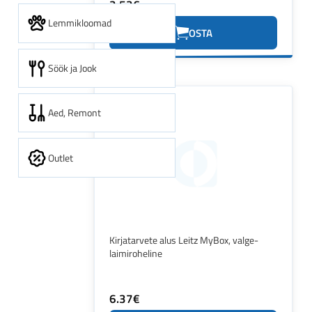
3.53€
Lemmikloomad
OSTA
Söök ja Jook
Aed, Remont
Outlet
Kirjatarvete alus Leitz MyBox, valge-
laimiroheline
6.37€