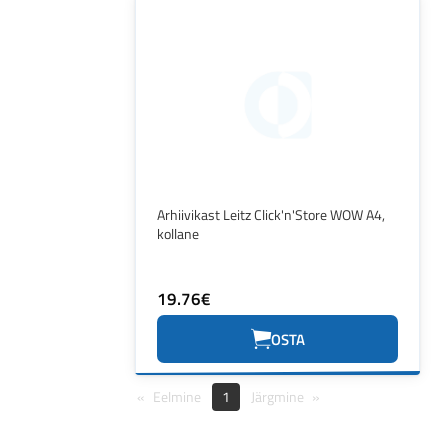
Arhiivikast Leitz Click'n'Store WOW A4,
kollane
19.76€
OSTA
Eelmine
1
Järgmine