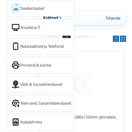
Soodustooted
Tühjenda
Filtrid
Arvutid ja IT
Eelmine
1
Järgmine
Nutiseadmed ja Telefonid
Printerid & kontor
Võrk & turvalahendused
Teenused, Garantiilaiendused
Arhiivikarp 350x280x120mm, pinnalaot,
Kodutehnika
paelaga