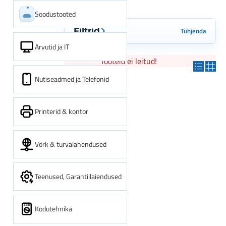
Soodustooted
Tühjenda
Filtrid
Arvutid ja IT
Tooteid ei leitud!
Nutiseadmed ja Telefonid
Printerid & kontor
Võrk & turvalahendused
Teenused, Garantiilaiendused
Kodutehnika