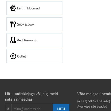
Lemmikloomad
Söök ja Jook
Aed, Remont
Outlet
Liitu uudiskirjaga või jälgi meid
Võta meiega ühend
sotsiaalmeedias
(+372) 50 42 898
info
Ava küpsiste seaded
LIITU