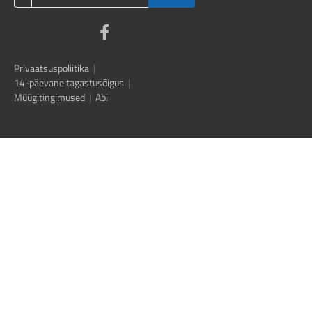
Privaatsuspoliitika
|
14-päevane tagastusõigus
|
Müügitingimused
|
Abi