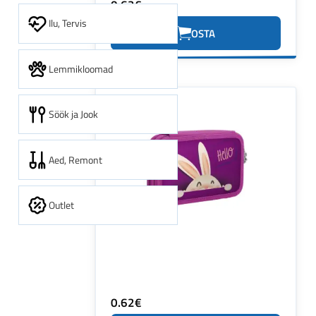
0.62€
Ilu, Tervis
OSTA
Lemmikloomad
Söök ja Jook
Aed, Remont
Outlet
0.62€