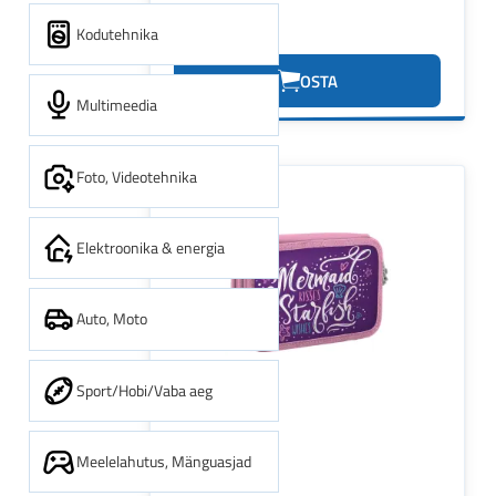
Kodutehnika
0.62€
OSTA
Multimeedia
Foto, Videotehnika
Elektroonika & energia
Auto, Moto
Sport/Hobi/Vaba aeg
Meelelahutus, Mänguasjad