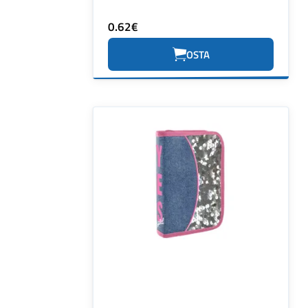
0.62€
OSTA