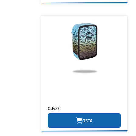
0.62€
OSTA