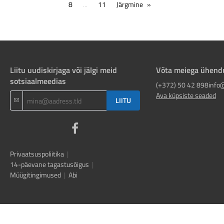
8
...
11
Järgmine
Liitu uudiskirjaga või jälgi meid
Võta meiega ühend
sotsiaalmeedias
(+372) 50 42 898
info
Ava küpsiste seaded
LIITU
Privaatsuspoliitika
|
14-päevane tagastusõigus
|
Müügitingimused
|
Abi