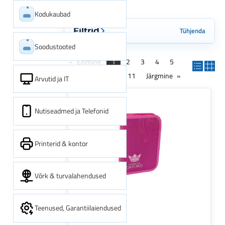
Kodukaubad
Tühjenda
Filtrid
Soodustooted
Eelmine
1
2
3
4
5
6
7
8
...
11
Järgmine
Arvutid ja IT
Nutiseadmed ja Telefonid
Printerid & kontor
Võrk & turvalahendused
Teenused, Garantiilaiendused