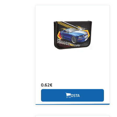
0.62€
OSTA