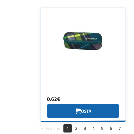
0.62€
OSTA
Eelmine
1
2
3
4
5
6
7