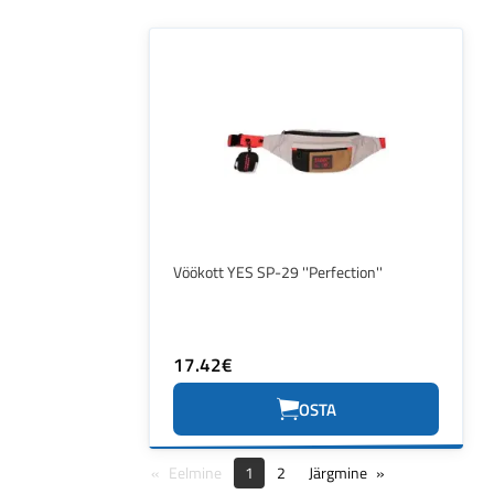
Vöökott YES SP-29 ''Perfection''
17.42€
OSTA
Eelmine
1
2
Järgmine