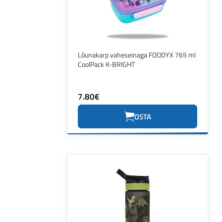
Lõunakarp vaheseinaga FOODYX 765 ml
CoolPack K-BRIGHT
7.80€
OSTA