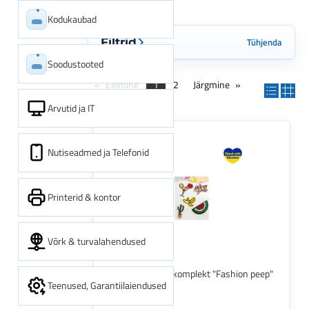
Kodukaubad
Tühjenda
Filtrid
Soodustooted
Eelmine
1
2
Järgmine
Arvutid ja IT
Nutiseadmed ja Telefonid
Printerid & kontor
Võrk & turvalahendused
Termokleebiste komplekt "Fashion peep"
Teenused, Garantiilaiendused
melon, banaan