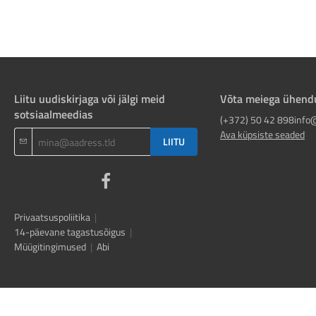
Liitu uudiskirjaga või jälgi meid
Võta meiega ühend
sotsiaalmeedias
(+372) 50 42 898
info
Ava küpsiste seaded
LIITU
Privaatsuspoliitika
|
14-päevane tagastusõigus
|
Müügitingimused
|
Abi