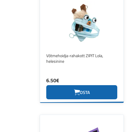
Võtmehoidja-rahakott ZIPIT Lola,
helesinine
6.50€
OSTA