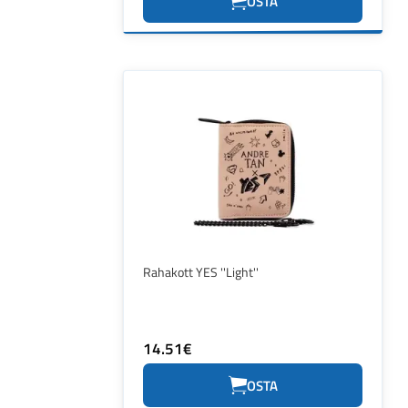
OSTA
Rahakott YES ''Light''
14.51€
OSTA