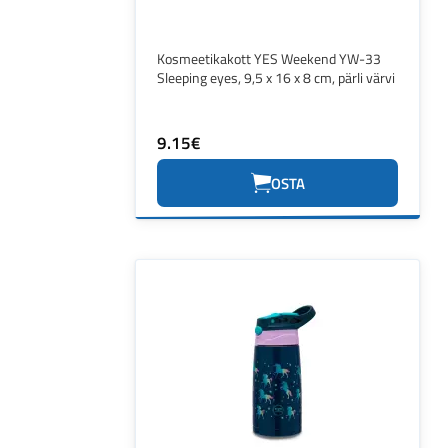
Kosmeetikakott YES Weekend YW-33
Sleeping eyes, 9,5 x 16 x 8 cm, pärli värvi
9.15€
OSTA