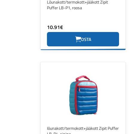
Lõunakott/termokott+jääkott Zipit
Puffer LB-P1, roosa
10.91€
OSTA
lõunakott/termokott+jääkott Zipit Puffer
LB-P4, sinine