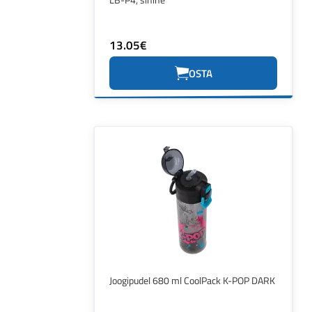
13.05€
OSTA
Joogipudel 680 ml CoolPack K-POP DARK