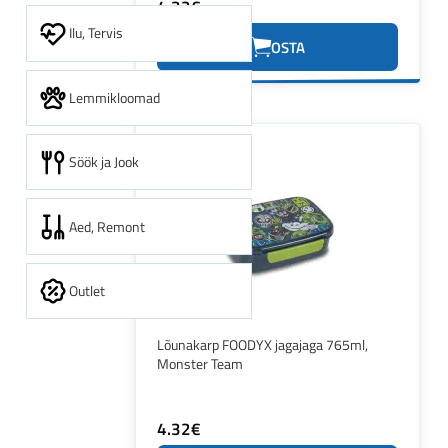
4.32€
Ilu, Tervis
OSTA
Lemmikloomad
Söök ja Jook
Aed, Remont
Outlet
Lõunakarp FOODYX jagajaga 765ml,
Monster Team
4.32€