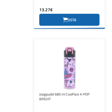
13.27€
OSTA
Joogipudel 680 ml CoolPack K-POP
BRIGHT