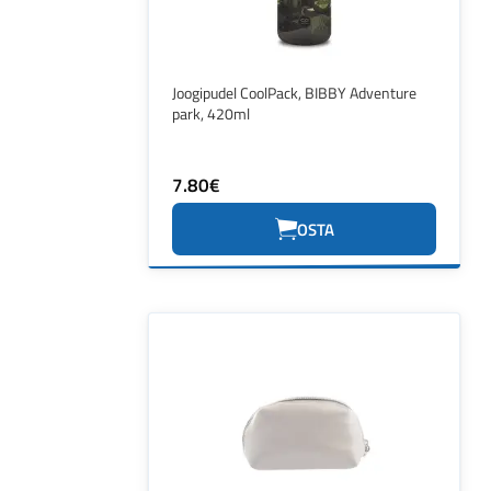
Joogipudel CoolPack, BIBBY Adventure
park, 420ml
7.80€
OSTA