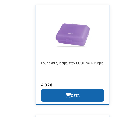
Lõunakarp, läbipaistev COOLPACK Purple
4.32€
OSTA