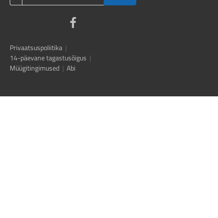
Privaatsuspoliitika
|
14-päevane tagastusõigus
|
Müügitingimused
|
Abi