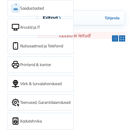
Soodustooted
Tühjenda
Filtrid
Arvutid ja IT
Tooteid ei leitud!
Nutiseadmed ja Telefonid
Printerid & kontor
Võrk & turvalahendused
Teenused, Garantiilaiendused
Kodutehnika