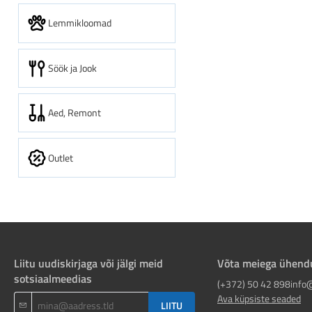
Lemmikloomad
Söök ja Jook
Aed, Remont
Outlet
Liitu uudiskirjaga või jälgi meid
Võta meiega ühend
sotsiaalmeedias
(+372) 50 42 898
info
Ava küpsiste seaded
LIITU