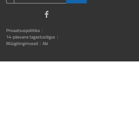
Privaatsuspoliitika
|
14-päevane tagastusõigus
|
Müügitingimused
|
Abi