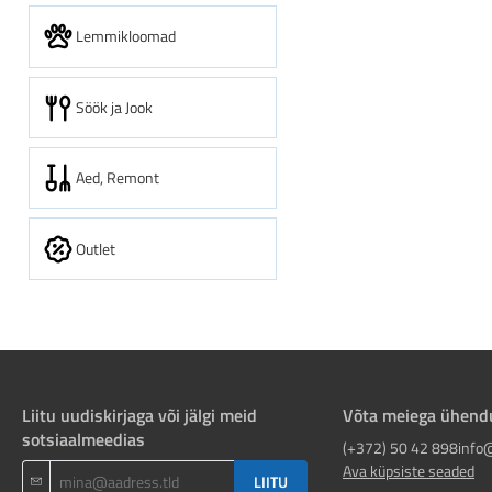
Lemmikloomad
Söök ja Jook
Aed, Remont
Outlet
Liitu uudiskirjaga või jälgi meid
Võta meiega ühend
sotsiaalmeedias
(+372) 50 42 898
info
Ava küpsiste seaded
LIITU