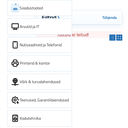
Soodustooted
Tühjenda
Filtrid
Arvutid ja IT
Tooteid ei leitud!
Nutiseadmed ja Telefonid
Printerid & kontor
Võrk & turvalahendused
Teenused, Garantiilaiendused
Kodutehnika