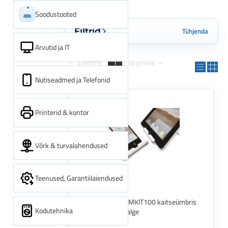
Soodustooted
Tühjenda
Filtrid
Arvutid ja IT
Eelmine
1
Järgmine
Nutiseadmed ja Telefonid
Printerid & kontor
Võrk & turvalahendused
Teenused, Garantiilaiendused
Neomounts NS-MKIT100 kaitseümbris
Kodutehnika
tahvelarvutile Valge