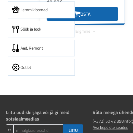
19.92€
Lemmikloomad
OSTA
Söök ja Jook
Eelmine
1
Järgmine
Aed, Remont
Outlet
Liitu uudiskirjaga või jälgi meid
Võta meiega ühend
sotsiaalmeedias
(+372) 50 42 898
info
Ava küpsiste seaded
LIITU