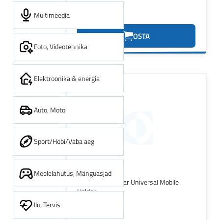
Multimeedia
11.53€
OSTA
Foto, Videotehnika
Elektroonika & energia
Auto, Moto
Sport/Hobi/Vaba aeg
Meelelahutus, Mänguasjad
SANDBERG In Car Universal Mobile
Holder
Ilu, Tervis