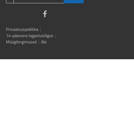
Privaatsuspoliitika
|
14-päevane tagastusõigus
|
Müügitingimused
|
Abi