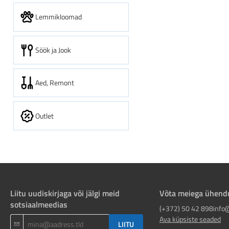
Lemmikloomad
Söök ja Jook
Aed, Remont
Outlet
Liitu uudiskirjaga või jälgi meid
Võta meiega ühend
sotsiaalmeedias
(+372) 50 42 898
info
Ava küpsiste seaded
LIITU