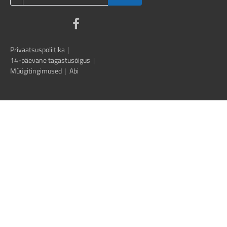
Privaatsuspoliitika
|
14-päevane tagastusõigus
|
Müügitingimused
|
Abi