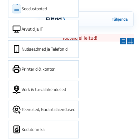
Soodustooted
Tühjenda
Filtrid
Arvutid ja IT
Tooteid ei leitud!
Nutiseadmed ja Telefonid
Printerid & kontor
Võrk & turvalahendused
Teenused, Garantiilaiendused
Kodutehnika