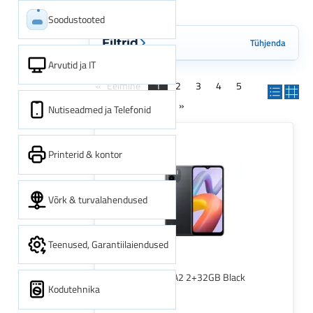
Soodustooted
Tühjenda
Filtrid
Arvutid ja IT
Eelmine
1
2
3
4
5
6
7
Järgmine
Nutiseadmed ja Telefonid
Printerid & kontor
Võrk & turvalahendused
Teenused, Garantiilaiendused
XIAOMI REDMI A2 2+32GB Black
Kodutehnika