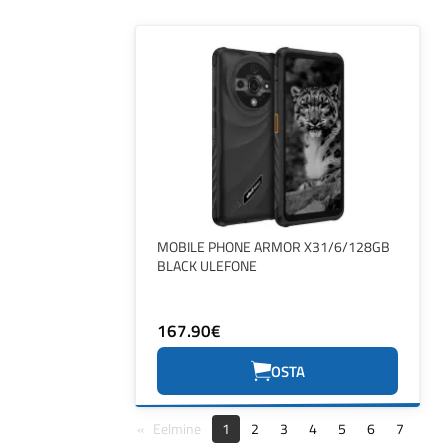
MOBILE PHONE ARMOR X31/6/128GB
BLACK ULEFONE
167.90€
OSTA
Eelmine
1
2
3
4
5
6
7