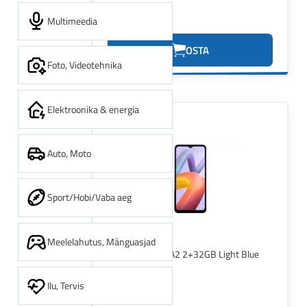
Multimeedia
90.40€
OSTA
Foto, Videotehnika
Elektroonika & energia
Auto, Moto
Sport/Hobi/Vaba aeg
Meelelahutus, Mänguasjad
XIAOMI REDMI A2 2+32GB Light Blue
Ilu, Tervis