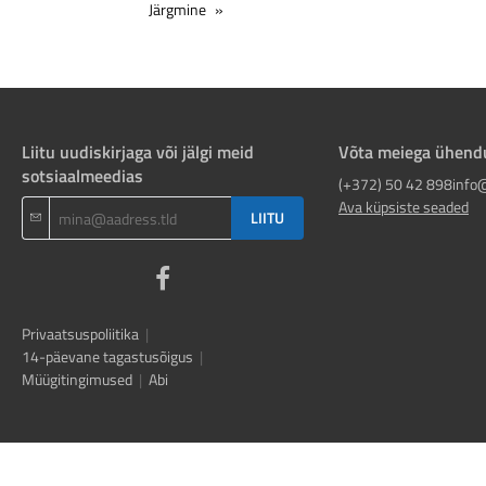
Järgmine
Liitu uudiskirjaga või jälgi meid
Võta meiega ühend
sotsiaalmeedias
(+372) 50 42 898
info
Ava küpsiste seaded
LIITU
Privaatsuspoliitika
|
14-päevane tagastusõigus
|
Müügitingimused
|
Abi