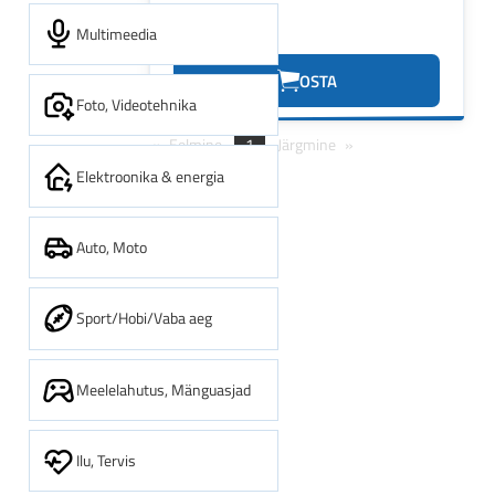
Multimeedia
1.35€
OSTA
Foto, Videotehnika
Eelmine
1
Järgmine
Elektroonika & energia
Auto, Moto
Sport/Hobi/Vaba aeg
Meelelahutus, Mänguasjad
Ilu, Tervis