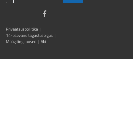
Privaatsuspoliitika
|
14-päevane tagastusõigus
|
Müügitingimused
|
Abi