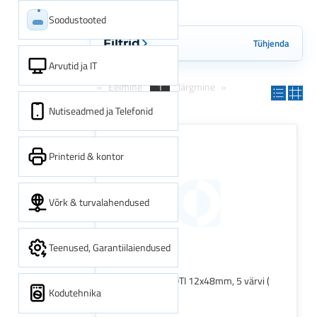
Soodustooted
Tühjenda
Filtrid
Arvutid ja IT
Eelmine
1
Järgmine
Nutiseadmed ja Telefonid
Printerid & kontor
Võrk & turvalahendused
Teenused, Garantiilaiendused
Indeksid PRONOTI 12x48mm, 5 värvi (
Kodutehnika
5x20tk), plastik