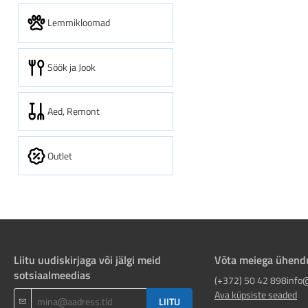
Lemmikloomad
Söök ja Jook
Aed, Remont
Outlet
Liitu uudiskirjaga või jälgi meid
Võta meiega ühend
sotsiaalmeedias
(+372) 50 42 898
info
Ava küpsiste seaded
LIITU