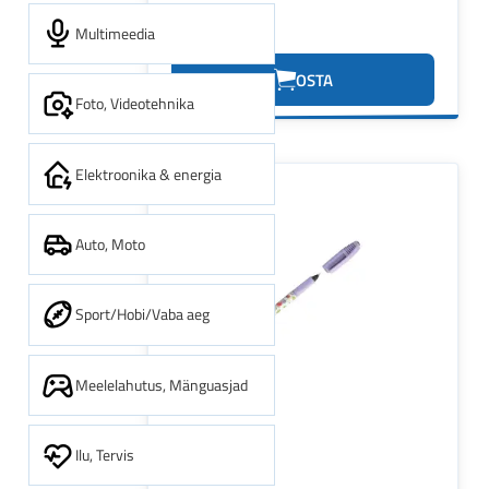
Multimeedia
0.00€
OSTA
Foto, Videotehnika
Elektroonika & energia
Auto, Moto
Sport/Hobi/Vaba aeg
Meelelahutus, Mänguasjad
Ilu, Tervis