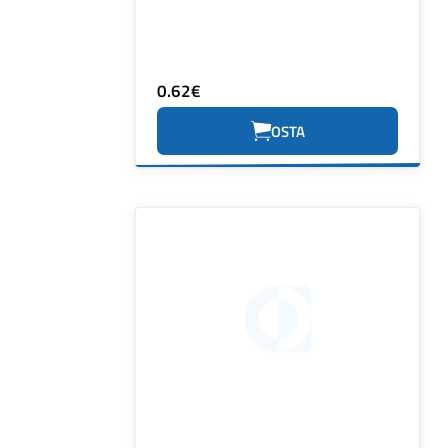
0.62€
OSTA