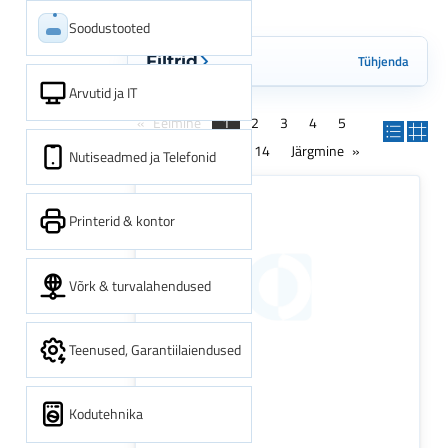
Soodustooted
Tühjenda
Filtrid
Arvutid ja IT
Eelmine
1
2
3
4
5
6
7
8
...
14
Järgmine
Nutiseadmed ja Telefonid
Printerid & kontor
Võrk & turvalahendused
Teenused, Garantiilaiendused
Kodutehnika