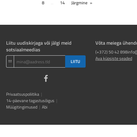
8
...
14
Järgmine
Liitu uudiskirjaga või jälgi meid
Võta meiega ühend
sotsiaalmeedias
(+372) 50 42 898
info
Ava küpsiste seaded
LIITU
Privaatsuspoliitika
|
14-päevane tagastusõigus
|
Müügitingimused
|
Abi