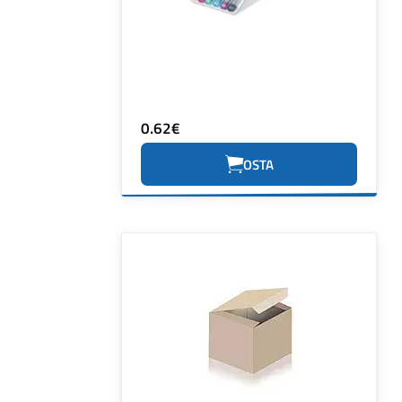
0.62€
OSTA