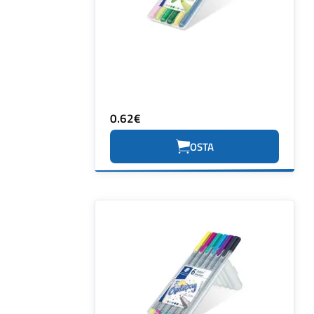
0.62€
OSTA