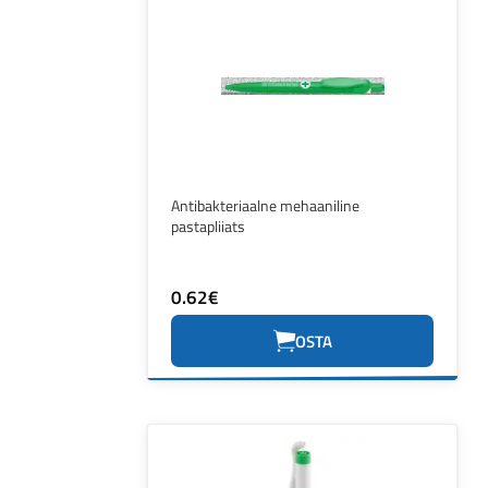
Antibakteriaalne mehaaniline
pastapliiats
0.62€
OSTA