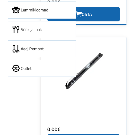
0.00€
Lemmikloomad
OSTA
Söök ja Jook
Aed, Remont
Outlet
0.00€