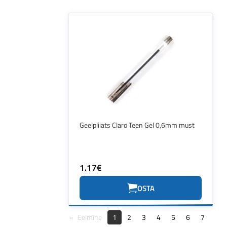
Geelpliiats Claro Teen Gel 0,6mm must
1.17€
OSTA
Eelmine
1
2
3
4
5
6
7