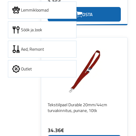
3.35€
Lemmikloomad
OSTA
Söök ja Jook
Aed, Remont
Outlet
Tekstiilpael Durable 20mm/44cm
turvakinnitus, punane, 10tk
34.36€