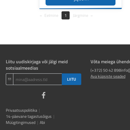
Eelmine
1
Järgmine
Liitu uudiskirjaga või jälgi meid
Võta meiega ühend
sotsiaalmeedias
(+372) 50 42 898
info
Ava küpsiste seaded
LIITU
Privaatsuspoliitika
|
14-päevane tagastusõigus
|
Müügitingimused
|
Abi