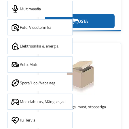
Multimeedia
1.94€
OSTA
Foto, Videotehnika
Elektroonika & energia
Auto, Moto
Sport/Hobi/Vaba aeg
Meelelahutus, Mänguasjad
Kaelapael YoYo-ga, must, stopperiga
Ilu, Tervis