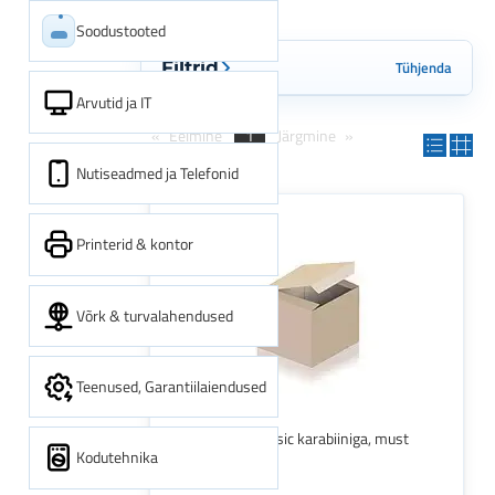
Soodustooted
Tühjenda
Filtrid
Arvutid ja IT
Eelmine
1
Järgmine
Nutiseadmed ja Telefonid
Printerid & kontor
Võrk & turvalahendused
Teenused, Garantiilaiendused
Tekstiilpael Classic karabiiniga, must
Kodutehnika