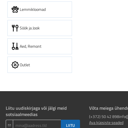
Lemmikloomad
Söök ja Jook
Aed, Remont
Outlet
Liitu uudiskirjaga või jälgi meid
Võta meiega ühend
sotsiaalmeedias
(+372) 50 42 898
info
Ava küpsiste seaded
LIITU