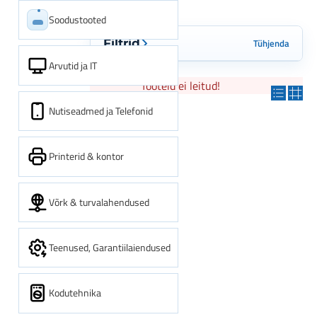
Soodustooted
Tühjenda
Filtrid
Arvutid ja IT
Tooteid ei leitud!
Nutiseadmed ja Telefonid
Printerid & kontor
Võrk & turvalahendused
Teenused, Garantiilaiendused
Kodutehnika