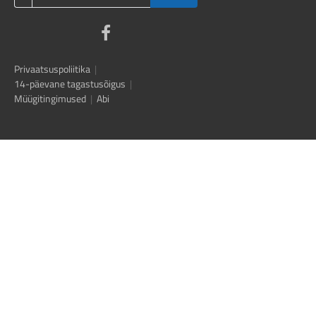
Privaatsuspoliitika
|
14-päevane tagastusõigus
|
Müügitingimused
|
Abi