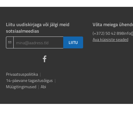
Liitu uudiskirjaga või jälgi meid
Võta meiega ühend
sotsiaalmeedias
(+372) 50 42 898
info
Ava küpsiste seaded
LIITU
Privaatsuspoliitika
|
14-päevane tagastusõigus
|
Müügitingimused
|
Abi