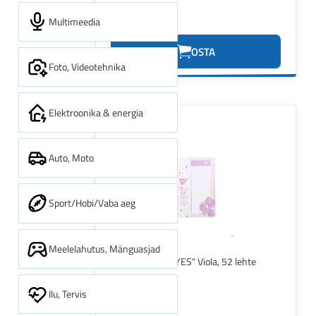
Multimeedia
1.23€
OSTA
Foto, Videotehnika
Elektroonika & energia
Auto, Moto
Sport/Hobi/Vaba aeg
Meelelahutus, Mänguasjad
Märkmepaber "YES" Viola, 52 lehte
Ilu, Tervis