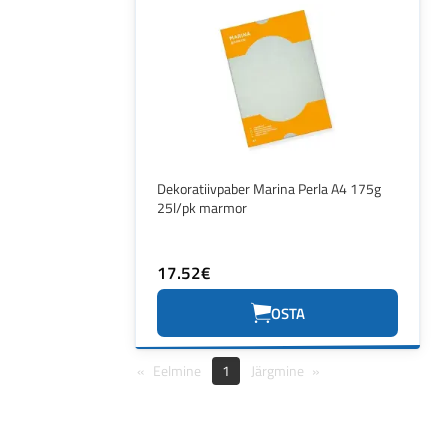
Dekoratiivpaber Marina Perla A4 175g
25l/pk marmor
17.52€
OSTA
Eelmine
1
Järgmine