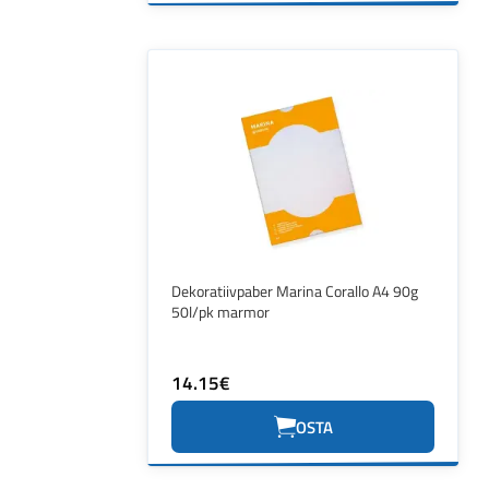
Dekoratiivpaber Marina Corallo A4 90g
50l/pk marmor
14.15€
OSTA