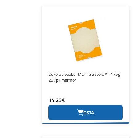
Dekoratiivpaber Marina Sabbia A4 175g
25l/pk marmor
14.23€
OSTA