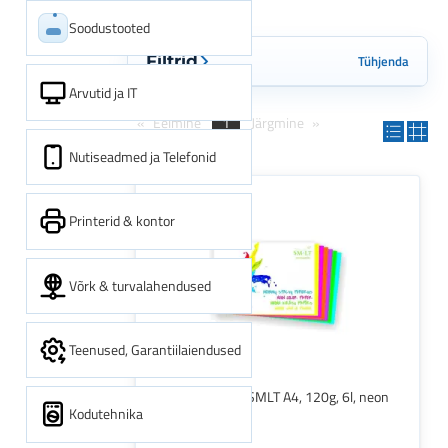
Soodustooted
Tühjenda
Filtrid
Arvutid ja IT
Eelmine
1
Järgmine
Nutiseadmed ja Telefonid
Printerid & kontor
Võrk & turvalahendused
Teenused, Garantiilaiendused
Värviline paber SMLT A4, 120g, 6l, neon
Kodutehnika