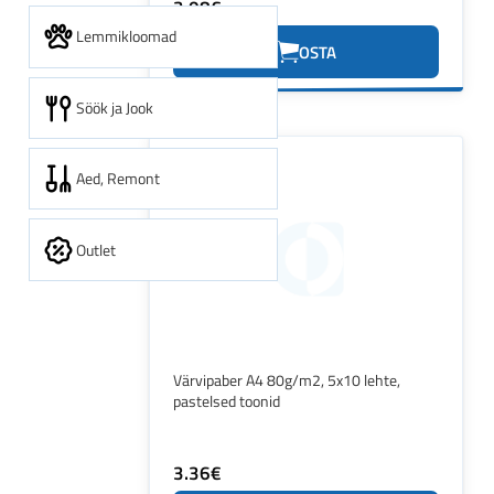
3.08€
Lemmikloomad
OSTA
Söök ja Jook
Aed, Remont
Outlet
Värvipaber A4 80g/m2, 5x10 lehte,
pastelsed toonid
3.36€