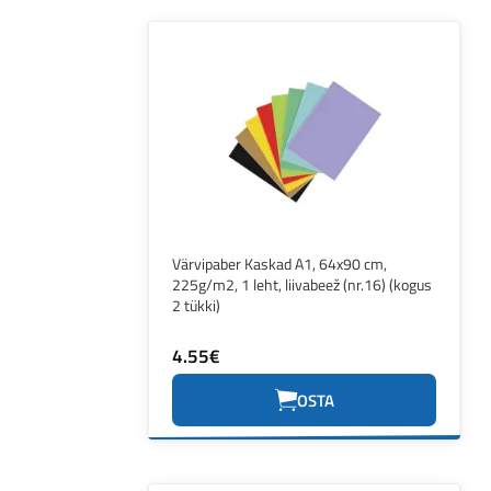
Värvipaber Kaskad A1, 64x90 cm,
225g/m2, 1 leht, liivabeež (nr.16) (kogus
2 tükki)
4.55€
OSTA