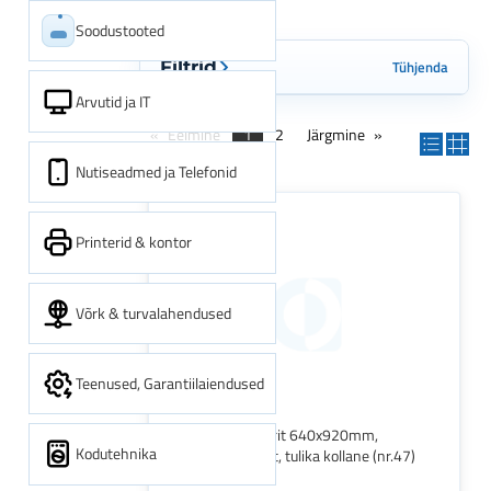
Soodustooted
Tühjenda
Filtrid
Arvutid ja IT
Eelmine
1
2
Järgmine
Nutiseadmed ja Telefonid
Printerid & kontor
Võrk & turvalahendused
Teenused, Garantiilaiendused
Värvipaber Colorit 640x920mm,
Kodutehnika
160g/m2, 1 leht, tulika kollane (nr.47)