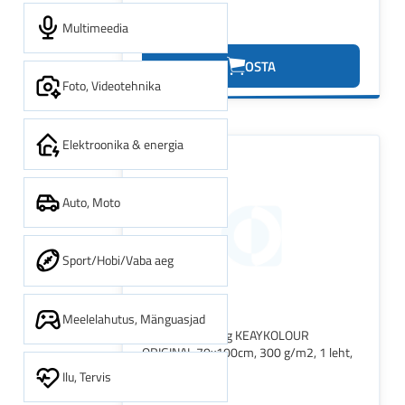
Multimeedia
0.78€
OSTA
Foto, Videotehnika
Elektroonika & energia
Auto, Moto
Sport/Hobi/Vaba aeg
Meelelahutus, Mänguasjad
Värviline kartong KEAYKOLOUR
ORIGINAL 70x100cm, 300 g/m2, 1 leht,
karmiinpunane
Ilu, Tervis