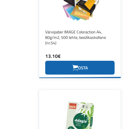
Värvipaber IMAGE Coloraction A4,
80g/m2, 500 lehte, beežikaskollane
(nr.54)
13.10€
OSTA