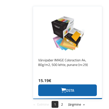
Värvipaber IMAGE Coloraction A4,
80g/m2, 500 lehte, punane (nr.29)
15.19€
OSTA
Eelmine
1
2
Järgmine