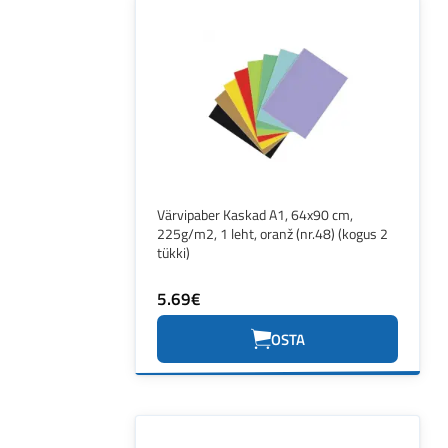
Värvipaber Kaskad A1, 64x90 cm,
225g/m2, 1 leht, oranž (nr.48) (kogus 2
tükki)
5.69€
OSTA