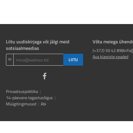
Liitu uudiskirjaga või jälgi meid
Võta meiega ühend
sotsiaalmeedias
(+372) 50 42 898
info
Ava küpsiste seaded
LIITU
Privaatsuspoliitika
|
14-päevane tagastusõigus
|
Müügitingimused
|
Abi