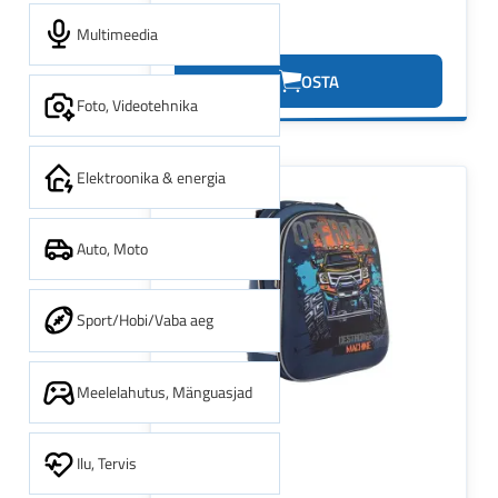
Multimeedia
0.62€
OSTA
Foto, Videotehnika
Elektroonika & energia
Auto, Moto
Sport/Hobi/Vaba aeg
Meelelahutus, Mänguasjad
Ilu, Tervis