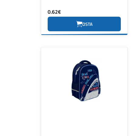
0.62€
OSTA