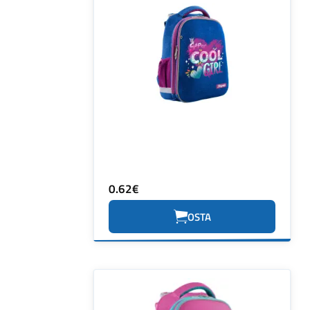
0.62€
OSTA