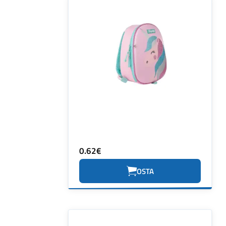
0.62€
OSTA