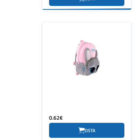
0.62€
OSTA