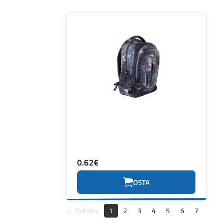
0.62€
OSTA
Eelmine
1
2
3
4
5
6
7