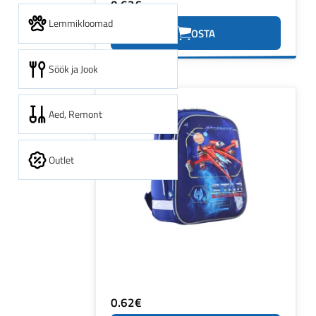
0.62€
Lemmikloomad
OSTA
Söök ja Jook
Aed, Remont
Outlet
0.62€