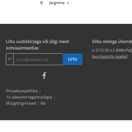
8
Järgmine
Liitu uudiskirjaga või jälgi meid
Võta meiega ühend
sotsiaalmeedias
(+372) 50 42 898
info
Ava küpsiste seaded
LIITU
Privaatsuspoliitika
|
14-päevane tagastusõigus
|
Müügitingimused
|
Abi