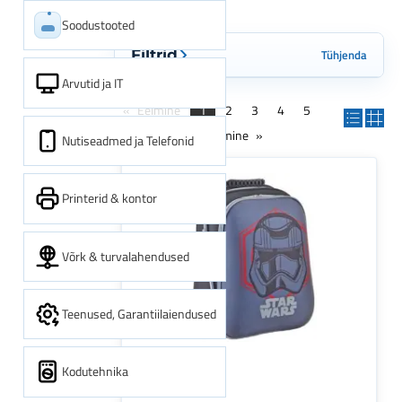
Soodustooted
Tühjenda
Filtrid
Arvutid ja IT
Eelmine
1
2
3
4
5
6
7
8
Järgmine
Nutiseadmed ja Telefonid
Printerid & kontor
Võrk & turvalahendused
Teenused, Garantiilaiendused
Kodutehnika