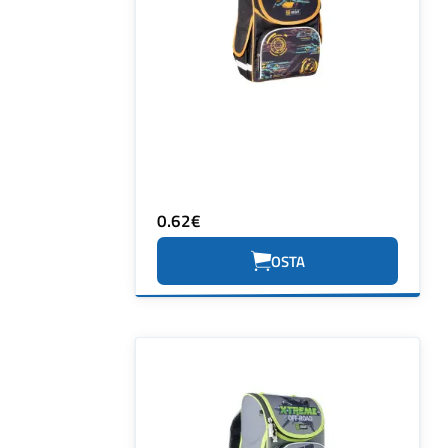
0.62€
OSTA