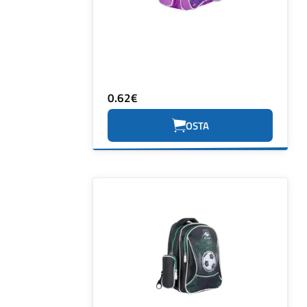
0.62€
OSTA