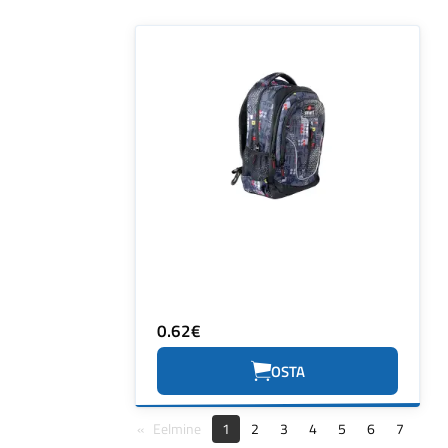
0.62€
OSTA
Eelmine
1
2
3
4
5
6
7