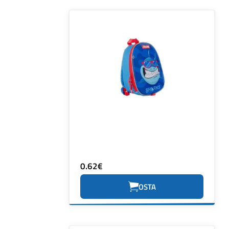
0.62€
OSTA