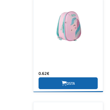
0.62€
OSTA