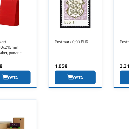
kott
Postmark 0,90 EUR
Post
80x215mm,
paber, punane
€
1.85€
3.2
OSTA
OSTA