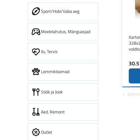
Sport/Hobi/Vaba aeg
Meelelahutus, Mänguasjad
Karto
328x
voldit
Ilu, Tervis
30.5
Lemmikloomad
Söök ja Jook
Eelmi
Aed, Remont
Outlet