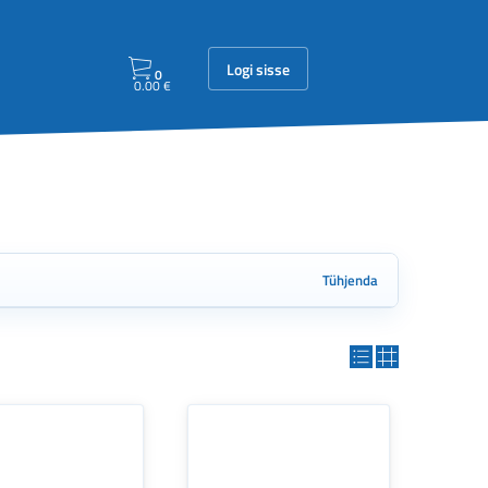
Logi sisse
0
0.00
€
Tühjenda