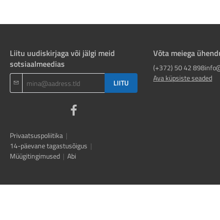
Liitu uudiskirjaga või jälgi meid
Võta meiega ühend
sotsiaalmeedias
(+372) 50 42 898
info
Ava küpsiste seaded
LIITU
Privaatsuspoliitika
|
14-päevane tagastusõigus
|
Müügitingimused
|
Abi