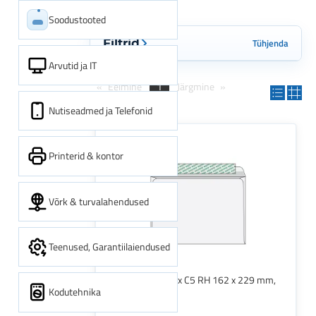
Soodustooted
Tühjenda
Filtrid
Arvutid ja IT
Eelmine
1
Järgmine
Nutiseadmed ja Telefonid
Printerid & kontor
Võrk & turvalahendused
Teenused, Garantiilaiendused
Ümbrikud Postfix C5 RH 162 x 229 mm,
Kodutehnika
25 tk