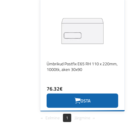
Ümbrikud Postfix E65 RH 110 x 220mm,
1000tk, aken 30x90
76.32€
OSTA
Eelmine
1
Järgmine