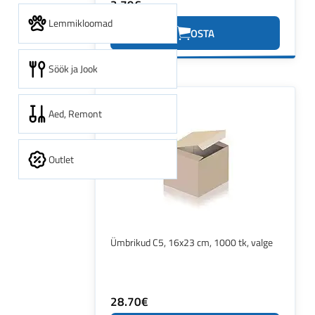
2.79€
Lemmikloomad
OSTA
Söök ja Jook
Aed, Remont
Outlet
Ümbrikud C5, 16x23 cm, 1000 tk, valge
28.70€