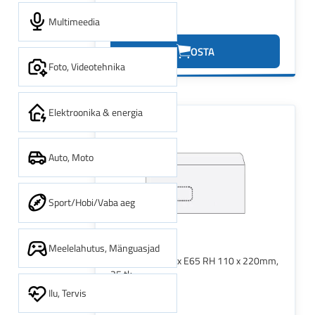
Multimeedia
1.74€
OSTA
Foto, Videotehnika
Elektroonika & energia
Auto, Moto
Sport/Hobi/Vaba aeg
Meelelahutus, Mänguasjad
Ümbrikud Postfix E65 RH 110 x 220mm,
25 tk
Ilu, Tervis