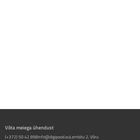
Võta meiega ühendust
(+372) 50 42 898
info@digipood.eu
Lembitu 2, Võru