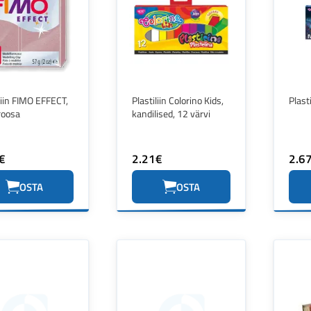
liin FIMO EFFECT,
Plastiliin Colorino Kids,
Plast
roosa
kandilised, 12 värvi
€
2.21€
2.6
OSTA
OSTA