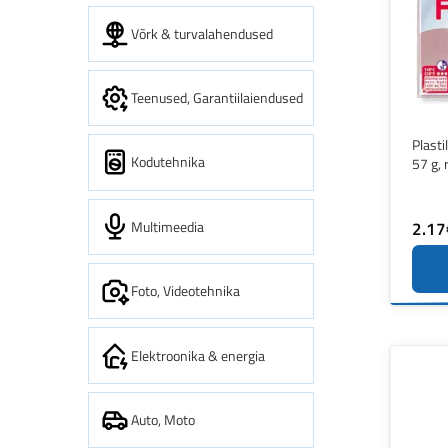
Võrk & turvalahendused
Teenused, Garantiilaiendused
Plasti
Kodutehnika
57 g, 
Multimeedia
2.17
Foto, Videotehnika
Elektroonika & energia
Auto, Moto