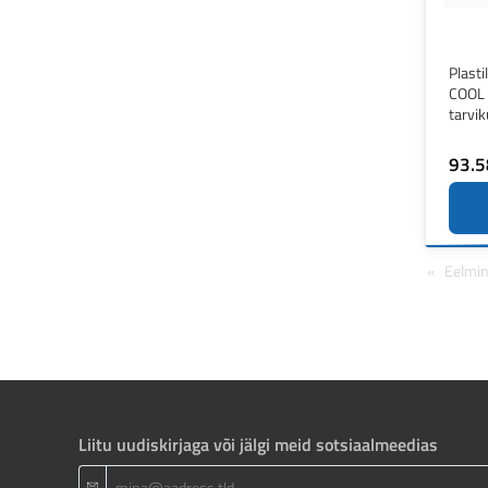
Plasti
COOL 
tarvi
93.5
Eelmi
Liitu uudiskirjaga või jälgi meid sotsiaalmeedias