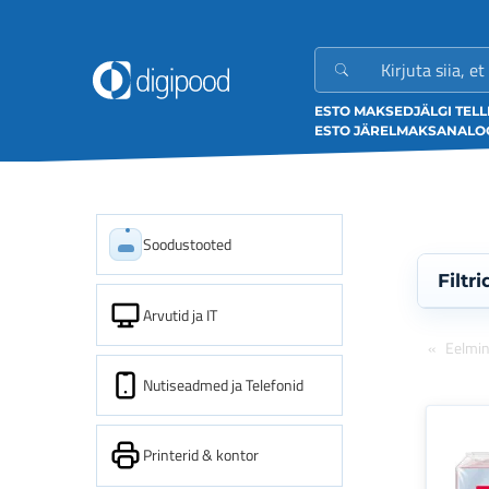
ESTO MAKSED
JÄLGI TEL
ESTO JÄRELMAKS
ANALOO
Soodustooted
Filtri
Arvutid ja IT
Eelmi
Nutiseadmed ja Telefonid
Printerid & kontor