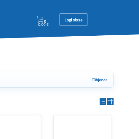
Logi sisse
0
0.00
€
Tühjenda