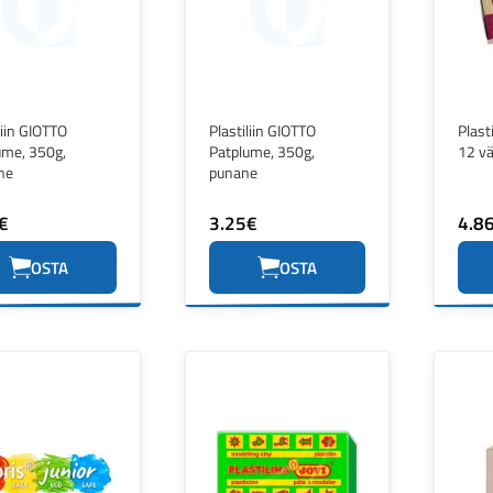
liin GIOTTO
Plastiliin GIOTTO
Plast
ume, 350g,
Patplume, 350g,
12 vä
ne
punane
€
3.25€
4.8
OSTA
OSTA