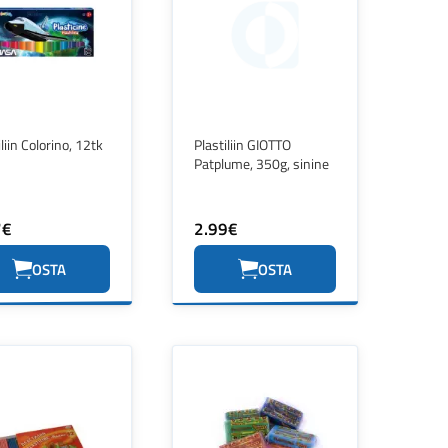
iliin Colorino, 12tk
Plastiliin GIOTTO
Patplume, 350g, sinine
7€
2.99€
OSTA
OSTA