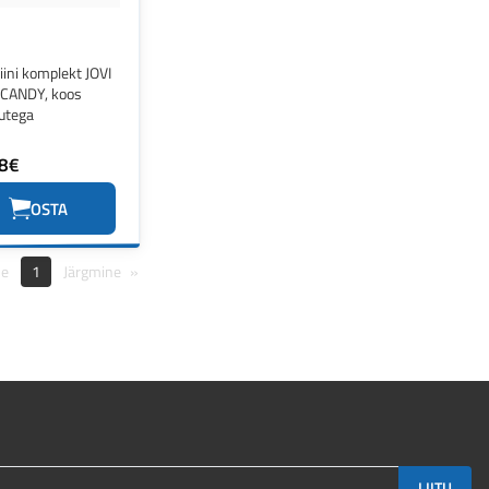
liini komplekt JOVI
CANDY, koos
kutega
8€
OSTA
ne
1
Järgmine
LIITU