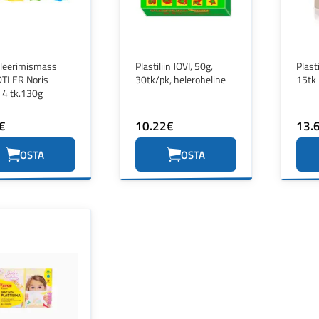
leerimismass
Plastiliin JOVI, 50g,
Plast
TLER Noris
30tk/pk, heleroheline
15tk 
, 4 tk.130g
€
10.22€
13.
OSTA
OSTA