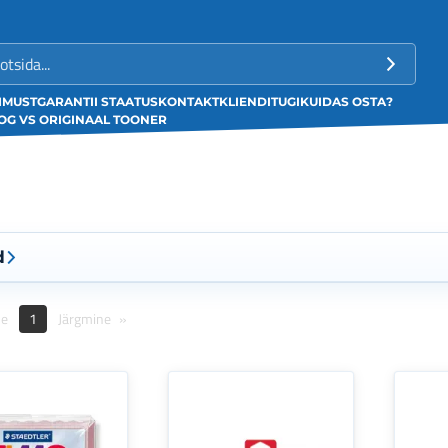
LIMUST
GARANTII STAATUS
KONTAKT
KLIENDITUGI
KUIDAS OSTA?
G VS ORIGINAAL TOONER
d
ne
1
Järgmine