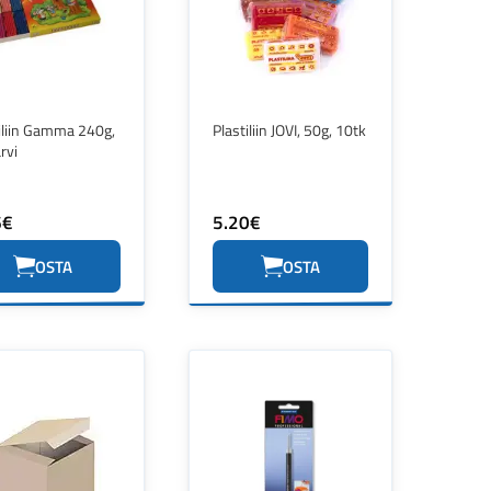
iliin Gamma 240g,
Plastiliin JOVI, 50g, 10tk
rvi
6€
5.20€
OSTA
OSTA