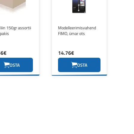
iliin 150gr assortii
Modelleerimisvahend
pakis
FIMO, ümar ots
66€
14.76€
OSTA
OSTA