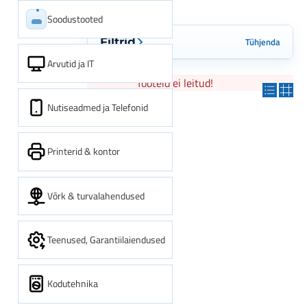
Soodustooted
Tühjenda
Filtrid
Arvutid ja IT
Tooteid ei leitud!
Nutiseadmed ja Telefonid
Printerid & kontor
Võrk & turvalahendused
Teenused, Garantiilaiendused
Kodutehnika