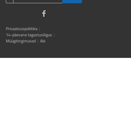
Privaatsuspoliitika
|
14-päevane tagastusõigus
|
Müügitingimused
|
Abi