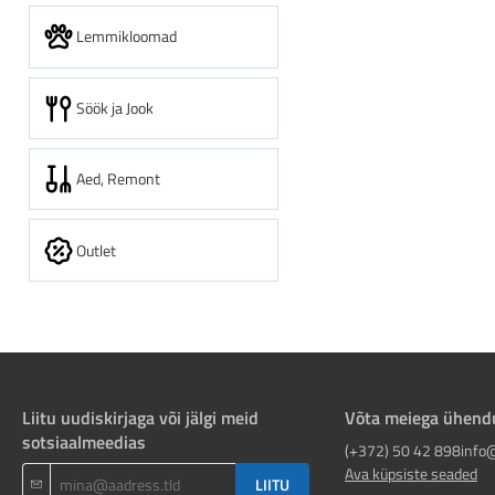
Lemmikloomad
Söök ja Jook
Aed, Remont
Outlet
Liitu uudiskirjaga või jälgi meid
Võta meiega ühend
sotsiaalmeedias
(+372) 50 42 898
info
Ava küpsiste seaded
LIITU