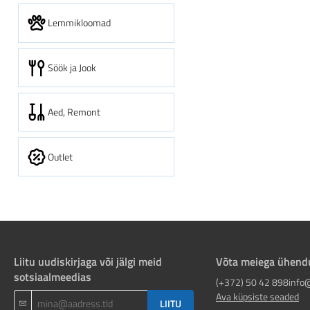
Lemmikloomad
Söök ja Jook
Aed, Remont
Outlet
Liitu uudiskirjaga või jälgi meid
Võta meiega ühend
sotsiaalmeedias
(+372) 50 42 898
info
Ava küpsiste seaded
LIITU