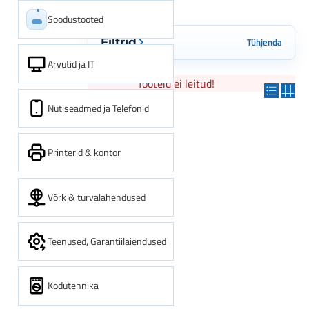
Soodustooted
Tühjenda
Filtrid
Arvutid ja IT
Tooteid ei leitud!
Nutiseadmed ja Telefonid
Printerid & kontor
Võrk & turvalahendused
Teenused, Garantiilaiendused
Kodutehnika