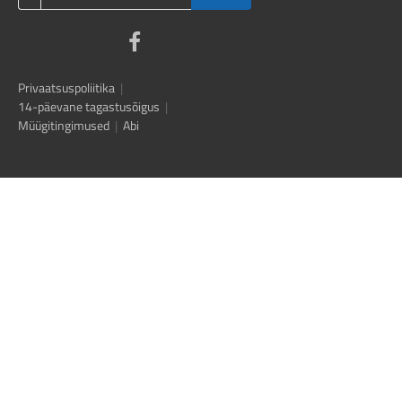
Privaatsuspoliitika
|
14-päevane tagastusõigus
|
Müügitingimused
|
Abi