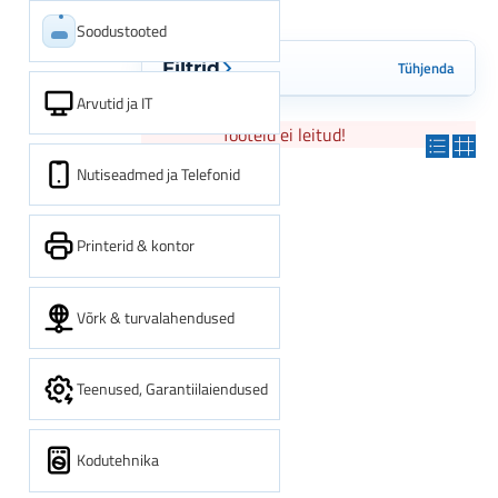
Soodustooted
Tühjenda
Filtrid
Arvutid ja IT
Tooteid ei leitud!
Nutiseadmed ja Telefonid
Printerid & kontor
Võrk & turvalahendused
Teenused, Garantiilaiendused
Kodutehnika