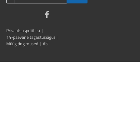
Privaatsuspoliitika
|
14-päevane tagastusõigus
|
Müügitingimused
|
Abi