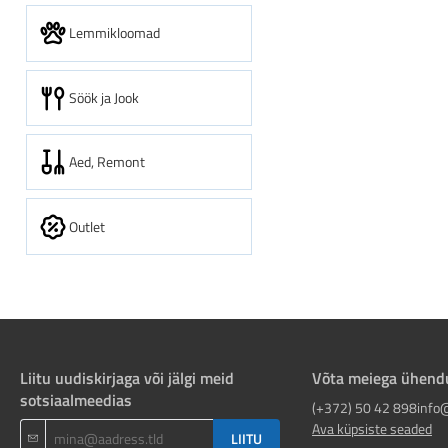
Lemmikloomad
Söök ja Jook
Aed, Remont
Outlet
Liitu uudiskirjaga või jälgi meid
Võta meiega ühend
sotsiaalmeedias
(+372) 50 42 898
info
Ava küpsiste seaded
LIITU