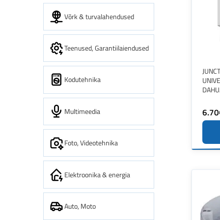
Võrk & turvalahendused
Teenused, Garantiilaiendused
JUNC
Kodutehnika
UNIV
DAHU
Multimeedia
6.70
Foto, Videotehnika
Elektroonika & energia
Auto, Moto