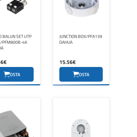
O BALUN SET UTP
JUNCTION BOX/PFA139
X/PFM800B-4K
DAHUA
UA
66€
15.56€
OSTA
OSTA