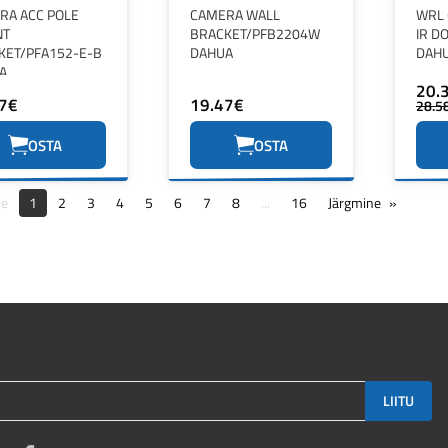
RA ACC POLE
CAMERA WALL
WRL 
NT
BRACKET/PFB2204W
IR D
KET/PFA152-E-B
DAHUA
DAH
A
20.
7€
19.47€
28.5
OSTA
OSTA
ne
1
2
3
4
5
6
7
8
...
16
Järgmine
LIITU