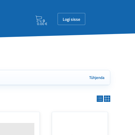
Logi sisse
0
0.00
€
Tühjenda