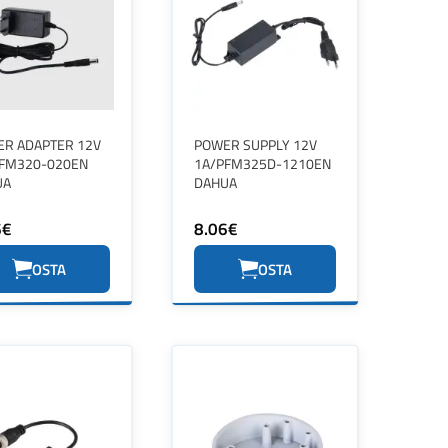
R ADAPTER 12V
POWER SUPPLY 12V
FM320-020EN
1A/PFM325D-1210EN
UA
DAHUA
6€
8.06€
OSTA
OSTA