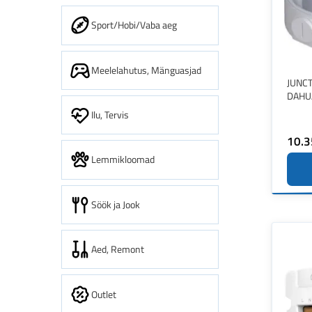
Sport/Hobi/Vaba aeg
Meelelahutus, Mänguasjad
JUNC
DAHU
Ilu, Tervis
10.3
Lemmikloomad
Söök ja Jook
Aed, Remont
Outlet