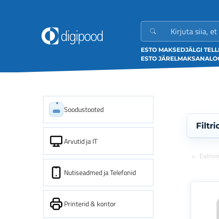
ESTO MAKSED
JÄLGI TEL
ESTO JÄRELMAKS
ANALOO
Soodustooted
Filtri
Arvutid ja IT
Eelmi
Nutiseadmed ja Telefonid
Printerid & kontor