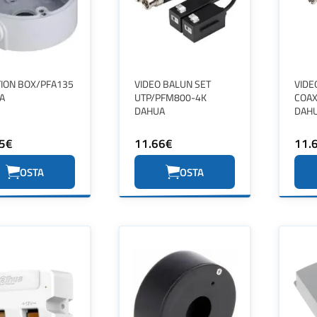
TION BOX/PFA135
VIDEO BALUN SET
VIDE
A
UTP/PFM800-4K
COA
DAHUA
DAH
5€
11.66€
11.
OSTA
OSTA