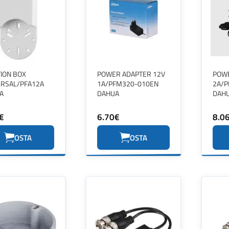
TION BOX
POWER ADAPTER 12V
POWE
ERSAL/PFA12A
1A/PFM320-010EN
2A/P
A
DAHUA
DAH
€
6.70€
8.0
OSTA
OSTA