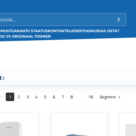
LIMUST
GARANTII STAATUS
KONTAKT
KLIENDITUGI
KUIDAS OSTA?
G VS ORIGINAAL TOONER
d
ne
1
2
3
4
5
6
7
8
...
16
Järgmine