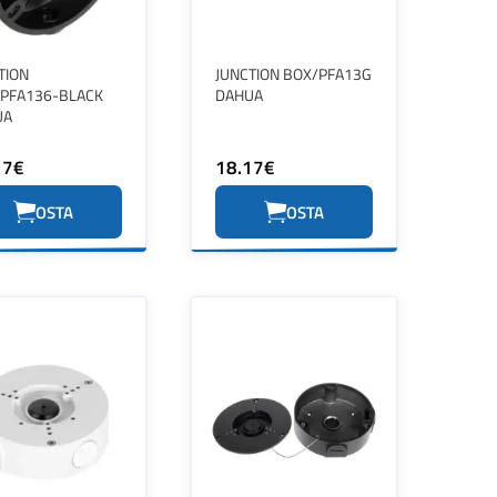
TION
JUNCTION BOX/PFA13G
PFA136-BLACK
DAHUA
UA
17€
18.17€
OSTA
OSTA