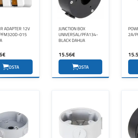
R ADAPTER 12V
JUNCTION BOX
POWE
/PFM320D-015
UNIVERSAL/PFA134-
2A/P
A
BLACK DAHUA
6€
15.56€
15.
OSTA
OSTA