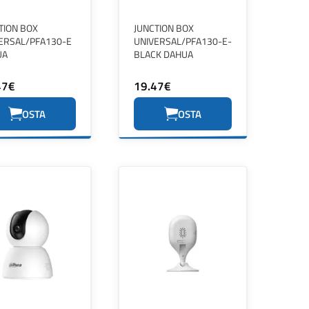
TION BOX
JUNCTION BOX
ERSAL/PFA130-E
UNIVERSAL/PFA130-E-
UA
BLACK DAHUA
47€
19.47€
OSTA
OSTA