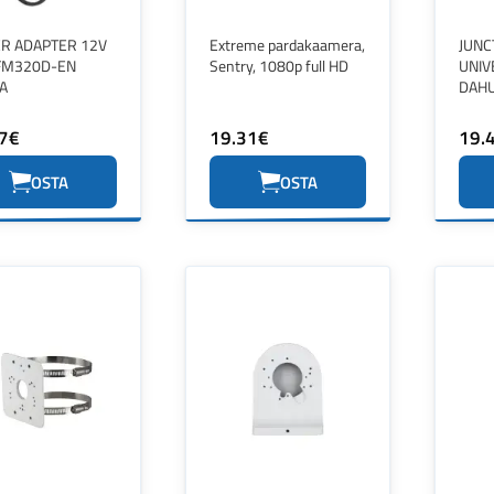
R ADAPTER 12V
Extreme pardakaamera,
JUNC
FM320D-EN
Sentry, 1080p full HD
UNIV
A
DAH
7€
19.31€
19.
OSTA
OSTA