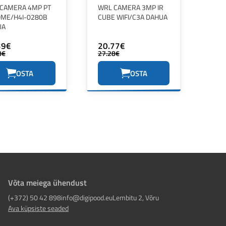
CAMERA 4MP PT
WRL CAMERA 3MP IR
OME/H4I-0280B
CUBE WIFI/C3A DAHUA
UA
39€
20.77€
8€
27.28€
OSTA
OSTA
Võta meiega ühendust
(+372) 50 42 898
info@digipood.eu
Lembitu 2, Võru
Ava küpsiste seaded