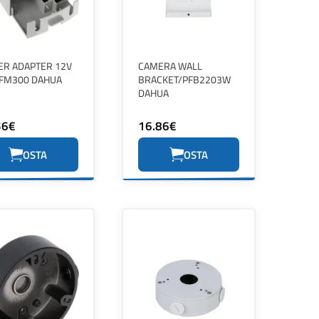
R ADAPTER 12V
CAMERA WALL
FM300 DAHUA
BRACKET/PFB2203W
DAHUA
56€
16.86€
OSTA
OSTA