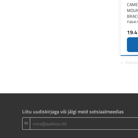
CAME
MOU
BRAC
DAHU
19.4
Eelmi
Liitu uudiskirjaga või jälgi meid sotsiaalmeedias