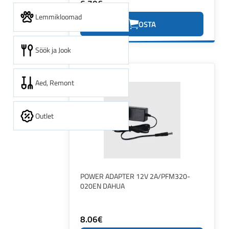
6.70€
Lemmikloomad
OSTA
Söök ja Jook
Aed, Remont
Outlet
POWER ADAPTER 12V 2A/PFM320-
020EN DAHUA
8.06€