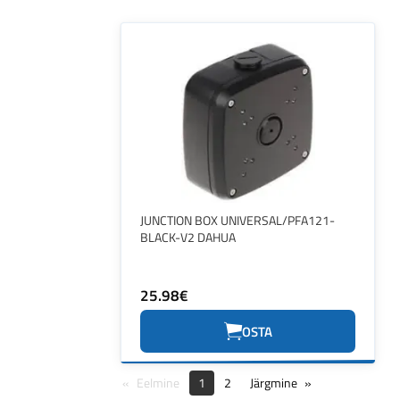
JUNCTION BOX UNIVERSAL/PFA121-
BLACK-V2 DAHUA
25.98€
OSTA
Eelmine
1
2
Järgmine