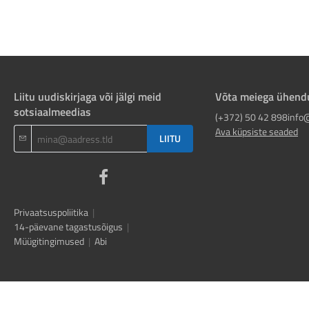
Liitu uudiskirjaga või jälgi meid
Võta meiega ühend
sotsiaalmeedias
(+372) 50 42 898
info
Ava küpsiste seaded
LIITU
Privaatsuspoliitika
|
14-päevane tagastusõigus
|
Müügitingimused
|
Abi