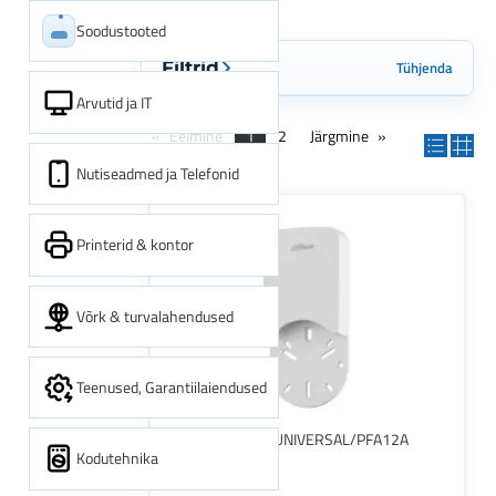
Soodustooted
Tühjenda
Filtrid
Arvutid ja IT
Eelmine
1
2
Järgmine
Nutiseadmed ja Telefonid
Printerid & kontor
Võrk & turvalahendused
Teenused, Garantiilaiendused
JUNCTION BOX UNIVERSAL/PFA12A
Kodutehnika
DAHUA